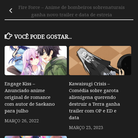
Fire Force – Anime de bombeiros sobrenaturais
ganha novo trailer e data de estreia
VOCÊ PODE GOSTAR...
Engage Kiss –
Kawaisugi Crisis –
Anunciado anime
Comédia sobre garota
original de romance
alienígena querendo
com autor de Saekano
destruir a Terra ganha
para julho
trailer com OP e ED e
data
MARÇO 26, 2022
MARÇO 23, 2023