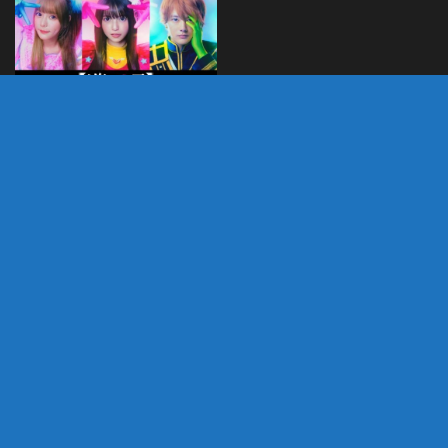
Oshi no Ko – Amazon
Prime anuncia versão
live action da obra com
estreia global
JANEIRO 24, 2024
DEIXE UM COMENTÁRIO
Você precisa fazer o
login
para publicar um
comentário.