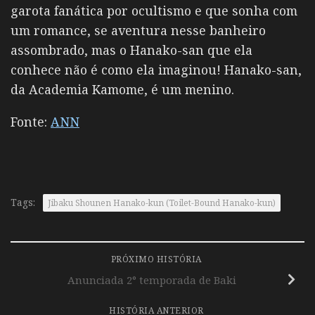
garota fanática por ocultismo e que sonha com
um romance, se aventura nesse banheiro
assombrado, mas o Hanako-san que ela
conhece não é como ela imaginou! Hanako-san,
da Academia Kamome, é um menino.
Fonte:
ANN
Tags:
Jibaku Shounen Hanako-kun (Toilet-Bound Hanako-kun)
PRÓXIMO HISTÓRIA
Anunciada 2° temporada de Baki
HISTÓRIA ANTERIOR