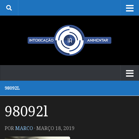
Skip to content
98092L
98092l
POR
MARCO
·
MARÇO 18, 2019