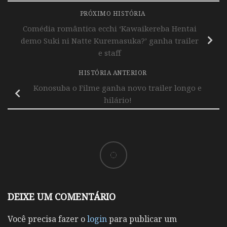
PRÓXIMO HISTÓRIA
Comédia romântica ecchi ‘Kawaikereba Hentai
demo Suki ni Natte Kuremasuka?’ ganha trailer
e staff
HISTÓRIA ANTERIOR
Konosuba o Filme ganha novo trailer longo e
hilário!
DEIXE UM COMENTÁRIO
Você precisa fazer o
login
para publicar um