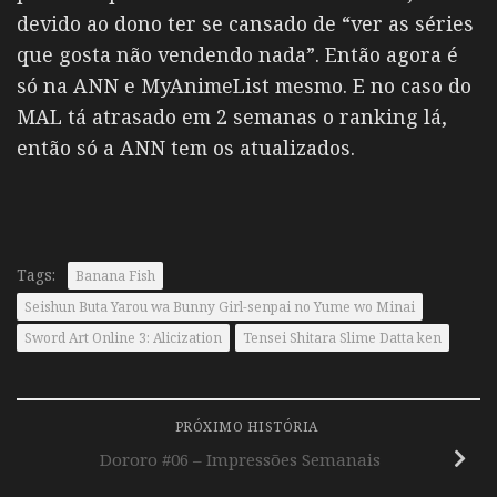
devido ao dono ter se cansado de “ver as séries
que gosta não vendendo nada”. Então agora é
só na ANN e MyAnimeList mesmo. E no caso do
MAL tá atrasado em 2 semanas o ranking lá,
então só a ANN tem os atualizados.
Tags:
Banana Fish
Seishun Buta Yarou wa Bunny Girl-senpai no Yume wo Minai
Sword Art Online 3: Alicization
Tensei Shitara Slime Datta ken
PRÓXIMO HISTÓRIA
Dororo #06 – Impressões Semanais