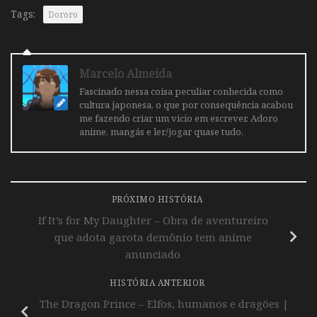
Tags:
Dororo
Marcelo Almeida
Fascinado nessa coisa peculiar conhecida como
cultura japonesa, o que por consequência acabou
me fazendo criar um vicio em escrever. Adoro
anime, mangás e ler/jogar quase tudo.
PRÓXIMO HISTÓRIA
If It’s for My Daughter – Obra de aventureiro
que adota garota demônio tem anime
anunciado
HISTÓRIA ANTERIOR
The Dragon Prince – Elfos, humanos e dragões |