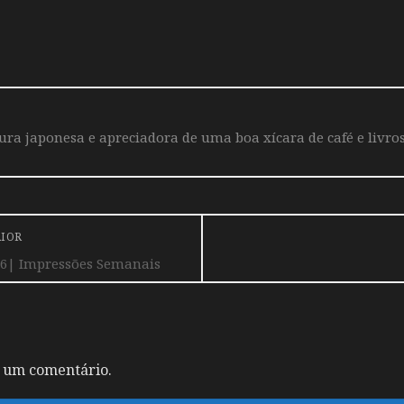
a japonesa e apreciadora de uma boa xícara de café e livros
RIOR
#16| Impressões Semanais
 um comentário.