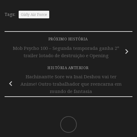
Tags:
Girly Air Force
PRÓXIMO HISTÓRIA
Mob Psycho 100 – Segunda temporada ganha 2º
trailer lotado de destruição e Opening
HISTÓRIA ANTERIOR
Hachinantte Sore wa Inai Deshou vai ter
Anime! Outro trabalhador que reencarna em
mundo de fantasia