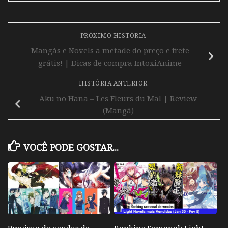
PRÓXIMO HISTÓRIA
Mangás e Novels a metade do preço e frete
grátis! | Dicas de compra IntoxiAnime
HISTÓRIA ANTERIOR
Aku no Hana – Les Fleurs du Mal | Review
(Mangá)
VOCÊ PODE GOSTAR...
Previsão de vendas de
Ranking Semanal: Light