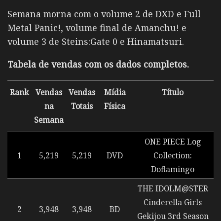
Semana morna com o volume 2 de DXD e Full
Metal Panic!, volume final de Amanchu! e
volume 3 de Steins:Gate 0 e Hinamatsuri.
Tabela de vendas com os dados completos.
Rank
Vendas
Vendas
Mídia
Título
na
Totais
Física
Semana
ONE PIECE Log
1
5,219
5,219
DVD
Collection:
Doflamingo
THE IDOLM@STER
Cinderella Girls
2
3,948
3,948
BD
Gekijou 3rd Season