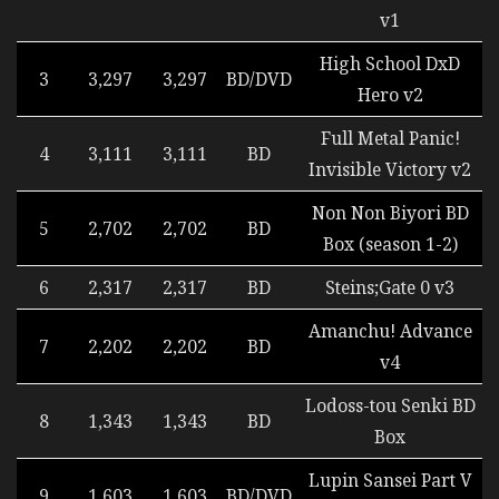
v1
High School DxD
3
3,297
3,297
BD/DVD
Hero v2
Full Metal Panic!
4
3,111
3,111
BD
Invisible Victory v2
Non Non Biyori BD
5
2,702
2,702
BD
Box (season 1-2)
6
2,317
2,317
BD
Steins;Gate 0 v3
Amanchu! Advance
7
2,202
2,202
BD
v4
Lodoss-tou Senki BD
8
1,343
1,343
BD
Box
Lupin Sansei Part V
9
1,603
1,603
BD/DVD