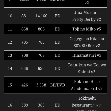
v2
Uma Musume:
10
881
14,160
BD
Pretty Derby v2
11
868
868
BD
Toji no Miko v5
Gegege no Kitarou
12
785
785
BD
80’s BD Box v2
13
708
708
BD
Hinamatsuri v3
Tada-kun wa Koi wo
14
636
636
BD
Shinai v3
Boku no Hero
15
426
3,558
BD/DVD
Academia 3rd v2
Tokimeki
16
389
389
BD
Restaurant☆☆☆