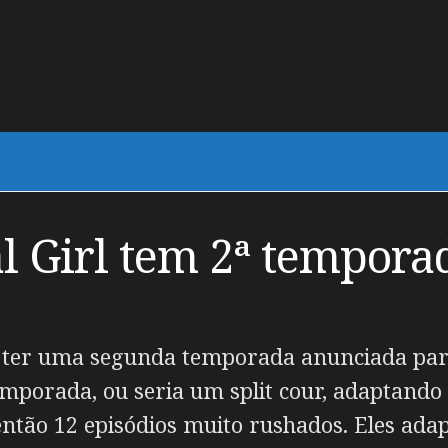
l Girl tem 2ª tempor
e ter uma segunda temporada anunciada para
emporada, ou seria um split cour, adaptando
u então 12 episódios muito rushados. Eles a