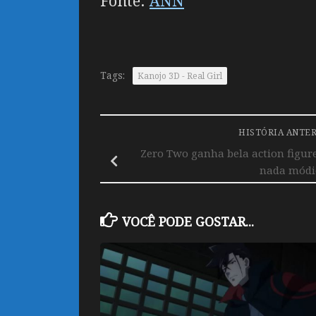
Fonte:
ANN
Tags:
Kanojo 3D - Real Girl
HISTÓRIA ANTE
Zero Two ganha bela action figur
nada módi
VOCÊ PODE GOSTAR...