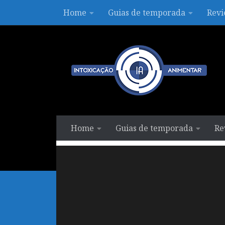
Home
Guias de temporada
Revi
Skip to content
Home
Guias de temporada
Re