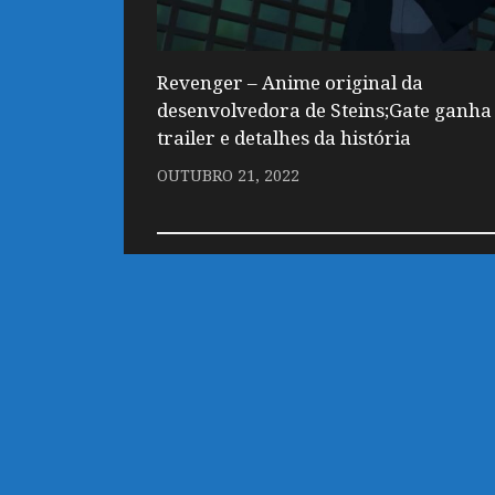
Revenger – Anime original da
desenvolvedora de Steins;Gate ganha
trailer e detalhes da história
OUTUBRO 21, 2022
DEIXE UM COMENTÁRIO
Você precisa fazer o
login
para publicar
customizado por Marco