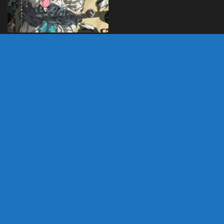
Takopi – Mangá de
Drama Pesado tem
anuncio de anime
DEZEMBRO 10, 2024
DEIXE UM COMENTÁRIO
Você precisa fazer o
login
para publicar um
comentário.
customizado por Marco
Powered by
- Designed with
Hueman Pro