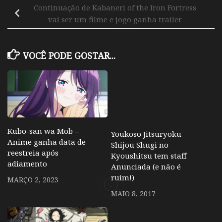
Continuação de Kabaneri of the Iron Fortress
vai ser um filme e jogo ganha trailer
VOCÊ PODE GOSTAR...
Kubo-san wa Mob –
Youkoso Jitsuryoku
Anime ganha data de
Shijou Shugi no
reestreia após
Kyoushitsu tem staff
adiamento
Anunciada (e não é
ruim!)
MARÇO 2, 2023
MAIO 8, 2017