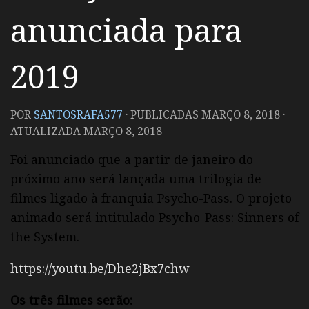
anunciada para
2019
POR
SANTOSRAFA577
· PUBLICADAS
MARÇO 8, 2018
·
ATUALIZADA
MARÇO 8, 2018
Foi anunciado que a partir de janeiro do
próximo ano será lançada uma trilogia de
filmes ligado à franquia Psycho-Pass. O projeto
animado será intitulado Psycho-Pass: Sinners of
the System.
https://youtu.be/Dhe2jBx7chw
Os três filmes serão: