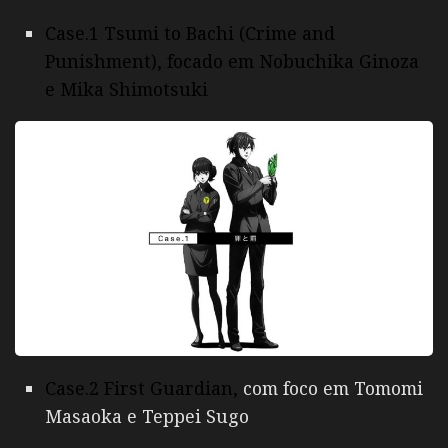
Case.1 Tsumi to Bachi (Crime and
Punishment), focado em Nobuchika Ginoza
e Mika Shimotsuki
Case.2 First Guardian,
com foco em Tomomi
Masaoka e Teppei Sugo