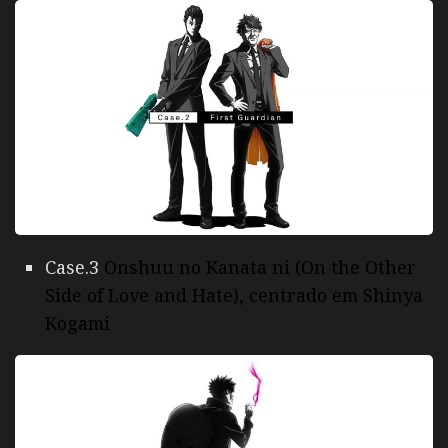
Case.3
Onshuu no Kanata ni (On the Other
Side of Love and Hate), centrado em Shinya
Kogami