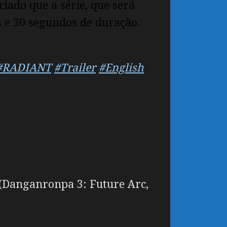
iado que a série, que será
 e 30 segundos de duração.
#RADIANT
#Trailer
#English
a (Danganronpa 3: Future Arc,