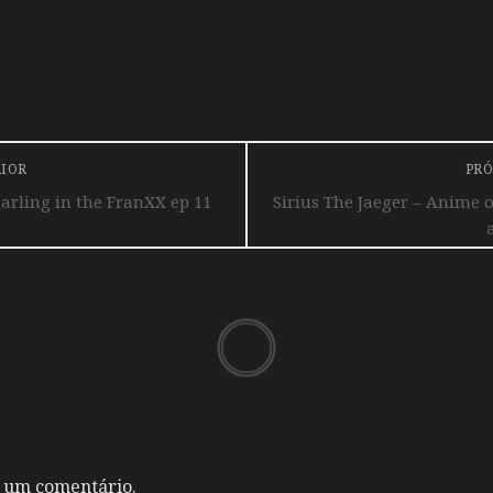
RIOR
PRÓ
Darling in the FranXX ep 11
Sirius The Jaeger – Anime 
 um comentário.