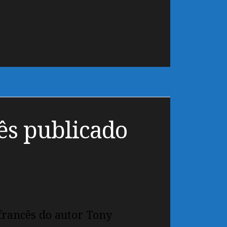
ês publicado
francês do autor Tony