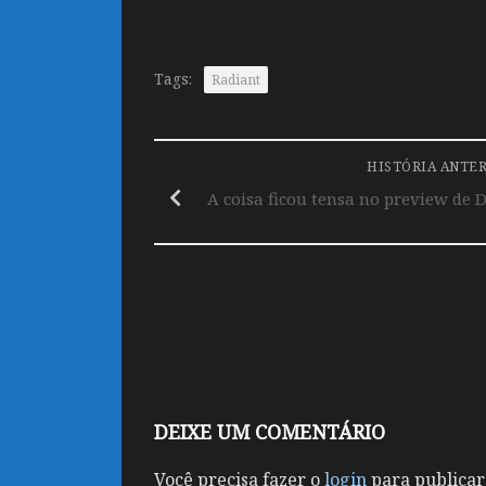
Tags:
Radiant
HISTÓRIA ANTE
A coisa ficou tensa no preview de 
DEIXE UM COMENTÁRIO
Você precisa fazer o
login
para publicar