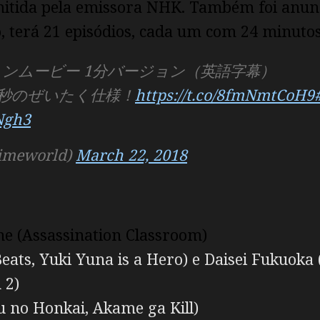
mitida pela emissora NHK. Também foi anunc
, terá 21 episódios, cada um com 24 minutos
ンムービー 1分バージョン（英語字幕）
8秒のぜいたく仕様！
https://t.co/8fmNmtCoH9
Ngh3
meworld)
March 22, 2018
he (Assassination Classroom)
 Beats, Yuki Yuna is a Hero) e Daisei Fukuok
 2)
u no Honkai, Akame ga Kill)