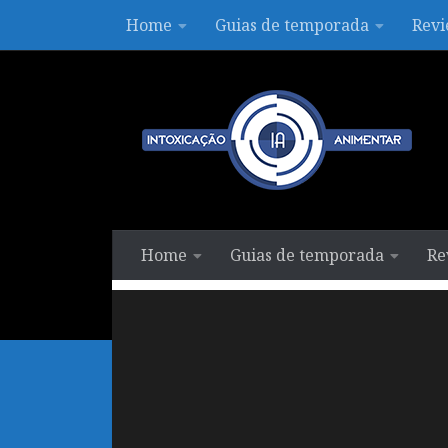
Home
Guias de temporada
Revi
Skip to content
Home
Guias de temporada
Re