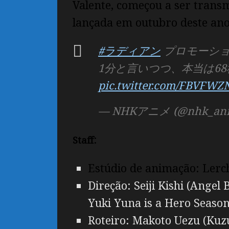
Valente, começou a ser trans
lançada em outubro deste ano
#ラディアン
プロモーショ
1分と言いつつ、本当は6
pic.twitter.com/FBVFWZ
— NHKアニメ (@nhk_ani
:
Staff
Estúdio de animação: Lerc
Direção: Seiji Kishi (Angel
Yuki Yuna is a Hero Season
Roteiro: Makoto Uezu (Kuz