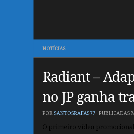
NOTÍCIAS
Radiant – Adap
no JP ganha tra
POR
SANTOSRAFA577
· PUBLICADAS
M
O primeiro vídeo promociona