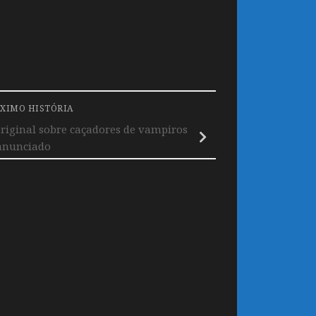
XIMO HISTÓRIA
original sobre caçadores de vampiros
anunciado