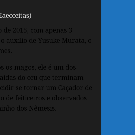
aecceitas)
o de 2015, com apenas 3
o auxílio de Yusuke Murata, o
mes.
s os magos, ele é um dos
caídas do céu que terminam
ecidir se tornar um Caçador de
 de feiticeiros e observados
 ninho dos Nêmesis.