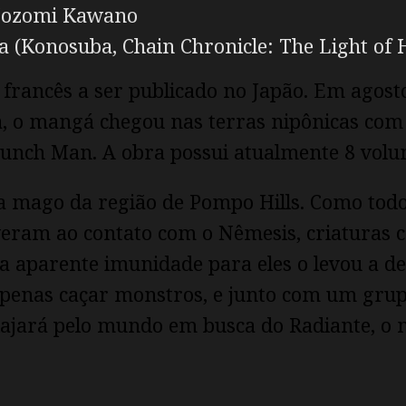
 Nozomi Kawano
 (Konosuba, Chain Chronicle: The Light of H
 francês a ser publicado no Japão. Em agost
, o mangá chegou nas terras nipônicas com 
unch Man. A obra possui atualmente 8 volu
 a mago da região de Pompo Hills. Como todo
eram ao contato com o Nêmesis, criaturas 
a aparente imunidade para eles o levou a d
penas caçar monstros, e junto com um grupo
 viajará pelo mundo em busca do Radiante, o