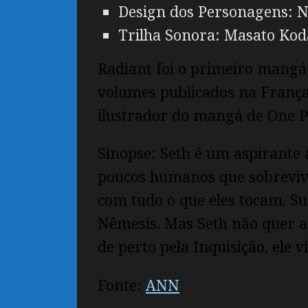
Design dos Personagens:
Trilha Sonora: Masato Koda
R
adiant foi o primeiro mangá
volumes publicados na França
ilustrador do mangá de One P
Sinopse: Seth é um aspirante
poucos humanos que sobreviv
com tudo o que eles tocam. Su
Nêmesis. Mas Seth não quer a
de perto pela Inquisição, ele
Fonte:
ANN