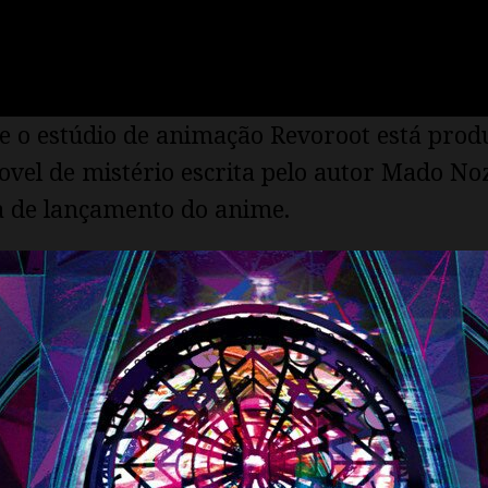
ue o estúdio de animação Revoroot está pro
ovel de mistério escrita pelo autor Mado Noz
ta de lançamento do anime.