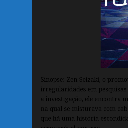
Sinopse:
Zen Seizaki, o promot
irregularidades em pesquisas
a investigação, ele encontra 
na qual se misturava com cabel
que há uma história escondid
responsável por isso.