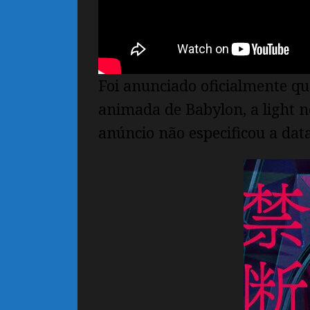
Foi anunciado oficialmente q
animada de Babylon, a light n
anúncio não especificou a da