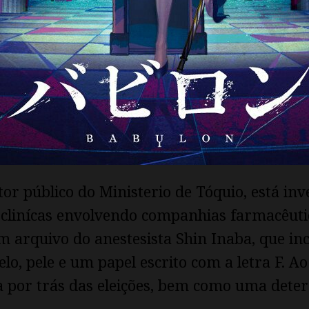
or público do Ministerio de Tóquio, está in
 clinícas envolvendo companhias farmacêuti
um arquivo do anestesista Shin Inaba, que i
o, pele e um papel escrito com a letra F. Ao
a por trás das eleições, bem como uma dete