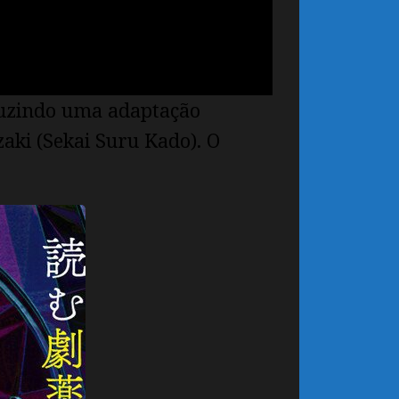
duzindo uma adaptação
aki (Sekai Suru Kado). O