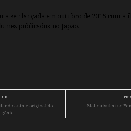
ou a ser lançada em outubro de 2015 com a il
lumes publicados no Japão.
RIOR
PRÓ
iler do anime original do
Mahoutsukai no Yom
ns;Gate