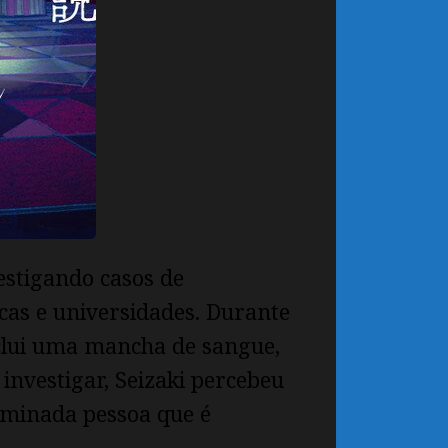
vestigando casos de
cas e universidades.
Durante
nclui uma mancha de sangue,
 investigar, Seizaki percebeu
rminada pessoa que é