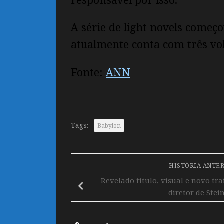
A série de light novels começ
atualmente conta com três vo
Fonte:
ANN
Tags:
Babylon
HISTÓRIA ANTE
Revelado título, visual e novo tra
diretor de Stei