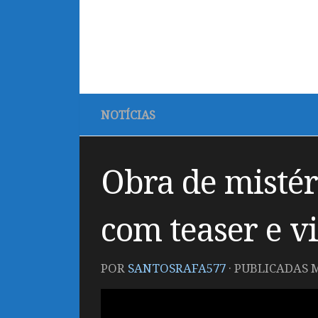
NOTÍCIAS
Obra de misté
com teaser e v
POR
SANTOSRAFA577
· PUBLICADAS
M