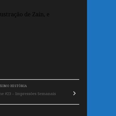
ustração de Zain, e
XIMO HISTÓRIA
e #23 – Impressões Semanais