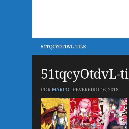
51TQCYOTDVL-TILE
51tqcyOtdvL-ti
POR
MARCO
·
FEVEREIRO 16, 2018