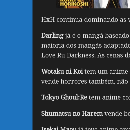
HxH continua dominando as v
Darling
já é o mangá baseado
maioria dos mangás adaptado
Love Ru Darkness. As cenas d
Wotaku ni Koi
tem um anime m
vende horrores também, não 
Tokyo Ghoul:Re
tem anime co
Shumatsu no Harem
vende be
Isekai Maou
já teve anime anu