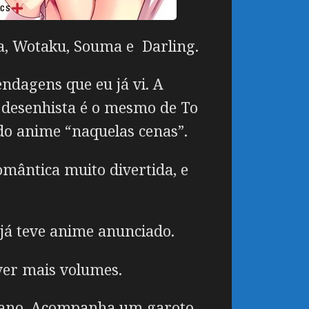
, Wotaku, Souma e Darling.
dagens que eu já vi. A
 desenhista é o mesmo de To
do anime “naquelas cenas”.
ântica muito divertida, e
já teve anime anunciado.
ver mais volumes.
se ano. Acompanha um garoto