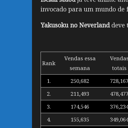
invocado para um mundo de fa
Yakusoku no Neverland
deve 
Vendas essa
Venda
Rank
semana
totais
1.
250,682
728,16
2.
211,493
478,47
3.
174,546
376,23
4.
155,635
349,06