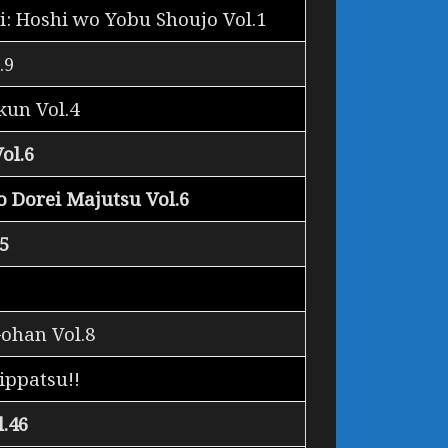
: Hoshi wo Yobu Shoujo Vol.1
.9
kun Vol.4
ol.6
 Dorei Majutsu Vol.6
5
Gohan Vol.8
ippatsu!!
l.46