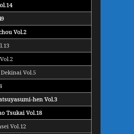
ol.14
49
chou Vol.2
l.13
Vol.2
Dekinai Vol.5
4
atsuyasumi-hen Vol.3
ho Tsukai Vol.18
sei Vol.12