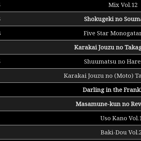
5
Mix Vol.12
6
Shokugeki no Souma
8
Five Star Monogatar
Karakai Jouzu no Takag
5
Shuumatsu no Hare
Karakai Jouzu no (Moto) Ta
Darling in the Frank
Masamune-kun no Reve
Uso Kano Vol.
Baki-Dou Vol.