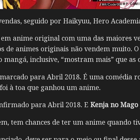
endas, seguido por Haikyuu, Hero Academia
 em anime original com uma das maiores ven
s de animes originais não vendem muito. O
o mangá, inclusive, “mostram mais” que as 
arcado para Abril 2018. É uma comédia rom
foi à toa que ganhou um anime.
nfirmado para Abril 2018. E
Kenja no Mago
m, tem chances de ter um anime quando ti
nciado, deve ser para o meio ou final des