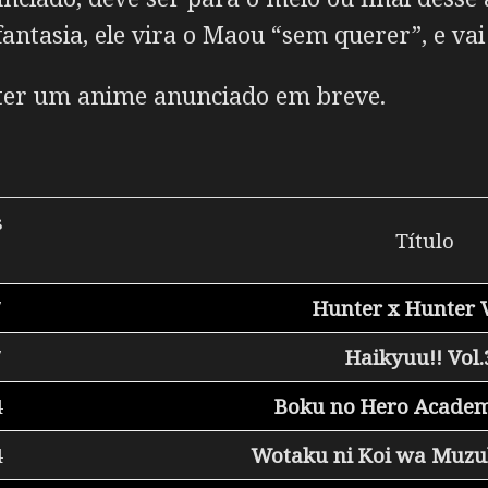
ntasia, ele vira o Maou “sem querer”, e va
ter um anime anunciado em breve.
s
Título
7
Hunter x Hunter V
7
Haikyuu!! Vol.
4
Boku no Hero Academ
4
Wotaku ni Koi wa Muzuk