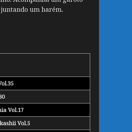
i juntando um harém.
ol.35
30
ia Vol.17
ashii Vol.5