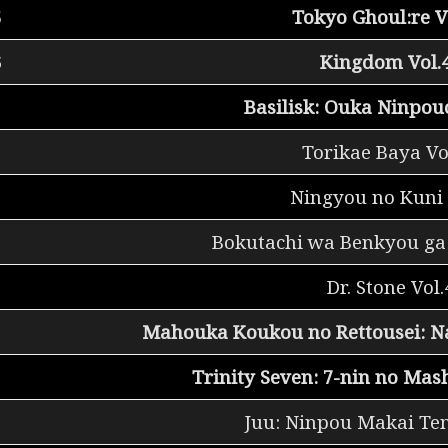
5
Tokyo Ghoul:re V
6
Kingdom Vol.
Basilisk: Ouka Ninpou
Torikae Baya Vo
Ningyou no Kuni 
Bokutachi wa Benkyou ga 
Dr. Stone Vol.
Mahouka Koukou no Rettousei: N
Trinity Seven: 7-nin no Mas
Juu: Ninpou Makai Ten