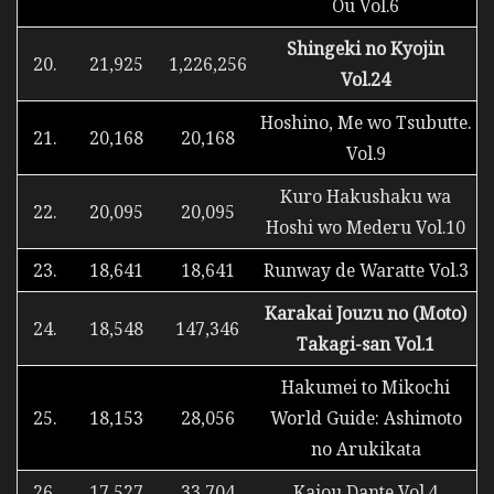
Ou Vol.6
Shingeki no Kyojin
20.
21,925
1,226,256
Vol.24
Hoshino, Me wo Tsubutte.
21.
20,168
20,168
Vol.9
Kuro Hakushaku wa
22.
20,095
20,095
Hoshi wo Mederu Vol.10
23.
18,641
18,641
Runway de Waratte Vol.3
Karakai Jouzu no (Moto)
24.
18,548
147,346
Takagi-san Vol.1
Hakumei to Mikochi
25.
18,153
28,056
World Guide: Ashimoto
no Arukikata
26.
17,527
33,704
Kaiou Dante Vol.4