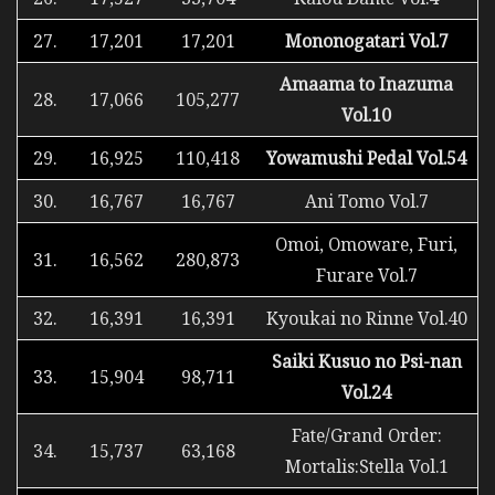
27.
17,201
17,201
Mononogatari Vol.7
Amaama to Inazuma
28.
17,066
105,277
Vol.10
29.
16,925
110,418
Yowamushi Pedal Vol.54
30.
16,767
16,767
Ani Tomo Vol.7
Omoi, Omoware, Furi,
31.
16,562
280,873
Furare Vol.7
32.
16,391
16,391
Kyoukai no Rinne Vol.40
Saiki Kusuo no Psi-nan
33.
15,904
98,711
Vol.24
Fate/Grand Order:
34.
15,737
63,168
Mortalis:Stella Vol.1