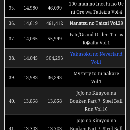
100-man no Inochi no Ue
35.
14,980
46,099
ni Ore wa Tatteiru Vol.4
36.
14,619
461,412
Nanatsu no Taizai Vol.29
Fate/Grand Order: Turas
37.
14,065
55,999
R�alta Vol.1
Yakusoku no Neverland
38.
14,045
504,293
Vol.1
Mystery to Iu nakare
39.
13,983
36,393
Vol.1
JoJo no Kimyou na
40.
13,858
13,858
Bouken Part 7: Steel Ball
Run Vol.16
JoJo no Kimyou na
41.
13,703
13,703
Bouken Part 7: Steel Ball