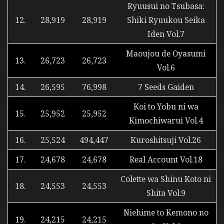
Ryuusui no Tsubasa:
12.
28,919
28,919
Shiki Ryuukou Seika
Iden Vol.7
Maoujou de Oyasumi
13.
26,723
26,723
Vol.6
14.
26,595
76,998
7 Seeds Gaiden
Koi to Yobu ni wa
15.
25,952
25,952
Kimochiwarui Vol.4
16.
25,524
494,447
Kuroshitsuji Vol.26
17.
24,678
24,678
Real Account Vol.18
Colette wa Shinu Koto ni
18.
24,553
24,553
Shita Vol.9
Niehime to Kemono no
19.
24,215
24,215