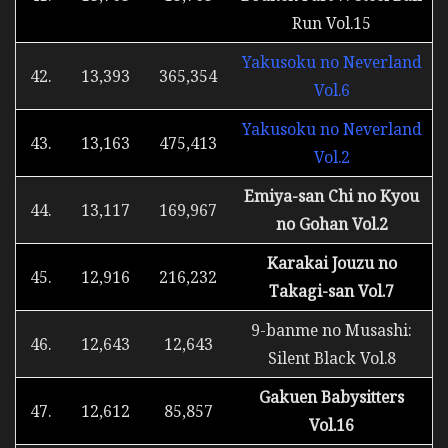
Run Vol.15
Yakusoku no Neverland
42.
13,393
365,354
Vol.6
Yakusoku no Neverland
43.
13,163
475,413
Vol.2
Emiya-san Chi no Kyou
44.
13,117
169,967
no Gohan Vol.2
Karakai Jouzu no
45.
12,916
216,232
Takagi-san Vol.7
9-banme no Musashi:
46.
12,643
12,643
Silent Black Vol.8
Gakuen Babysitters
47.
12,612
85,857
Vol.16