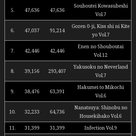
Souboutei Kowasubeshi
5.
47,636
47,636
Vol.7
Gozen 0-ji, Kiss shi ni Kite
6.
47,037
91,214
yo Vol.7
Enen no Shouboutai
7.
42,446
42,446
Vol.12
Yakusoku no Neverland
8.
39,156
293,407
Vol.7
Hakumei to Mikochi
9.
38,476
63,391
Vol.6
Nanatsuya: Shinobu no
10.
32,233
64,736
Housekibako Vol.6
11.
31,399
31,399
Infection Vol.9