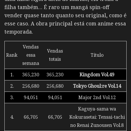
filha também… É raro um mangá spin-off
vender quase tanto quanto seu original, como é
esse caso. A obra principal está com anime essa
temporada.
Vendas
Vendas
Rank
essa
Título
totais
semana
1.
365,230
365,230
Kingdom Vol.49
2.
256,680
256,680
Tokyo Ghoul:re Vol.14
3.
94,051
94,051
Major 2nd Vol.12
Kaguya-sama wa
4.
66,705
66,705
Kokurasetai: Tensai-tachi
no Renai Zunousen Vol.8