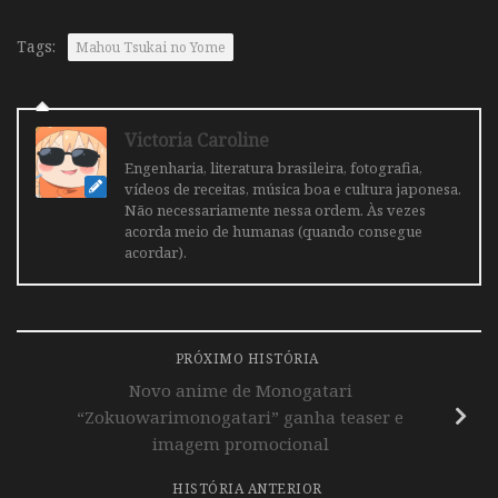
Tags:
Mahou Tsukai no Yome
Victoria Caroline
Engenharia, literatura brasileira, fotografia,
vídeos de receitas, música boa e cultura japonesa.
Não necessariamente nessa ordem. Às vezes
acorda meio de humanas (quando consegue
acordar).
PRÓXIMO HISTÓRIA
Novo anime de Monogatari
“Zokuowarimonogatari” ganha teaser e
imagem promocional
HISTÓRIA ANTERIOR