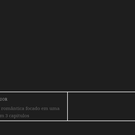
RIOR
a romântica focado em uma
em 3 capitulos