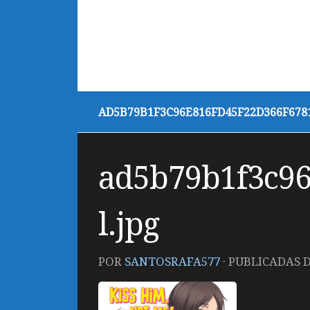
AD5B79B1F3C96E816FD45F22D366F6781
ad5b79b1f3c96
l.jpg
POR
SANTOSRAFA577
· PUBLICADAS
D