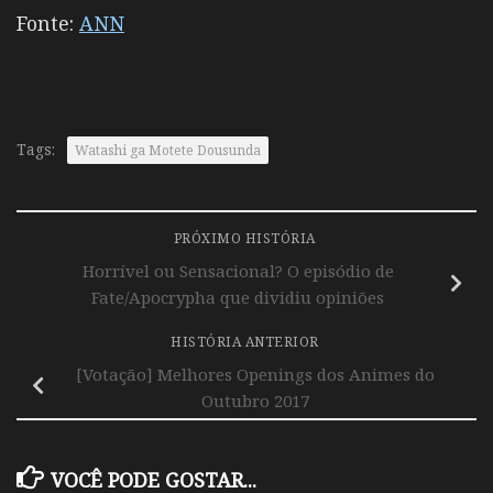
Fonte:
ANN
Tags:
Watashi ga Motete Dousunda
PRÓXIMO HISTÓRIA
Horrível ou Sensacional? O episódio de
Fate/Apocrypha que dividiu opiniões
HISTÓRIA ANTERIOR
[Votação] Melhores Openings dos Animes do
Outubro 2017
VOCÊ PODE GOSTAR...