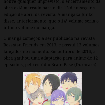
houve qualquer imprevisto, o encerramento da
obra está marcado para o dia 13 de março na
edição de abril da revista. A mangaká Junko
disse, anteriormente, que o 14° volume seria o
último volume do mangá.
O mangá começou a ser publicado na revista
Bessatsu Friends em 2013, e possui 13 volumes
lançados no momento. Em outubro de 2016, a
obra ganhou uma adaptação para anime de 12
episódios, pelo estúdio Brain Base (Durarara).