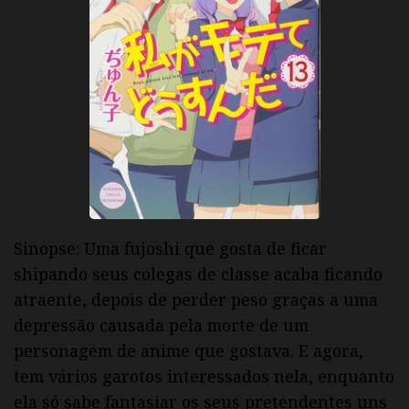
Sinopse: Uma fujoshi que gosta de ficar
shipando seus colegas de classe acaba ficando
atraente, depois de perder peso graças a uma
depressão causada pela morte de um
personagem de anime que gostava. E agora,
tem vários garotos interessados nela, enquanto
ela só sabe fantasiar os seus pretendentes uns