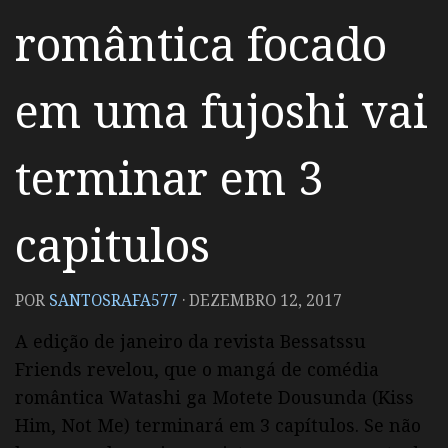
romântica focado
em uma fujoshi vai
terminar em 3
capitulos
POR
SANTOSRAFA577
·
DEZEMBRO 12, 2017
A edição de janeiro da revista Bessatssu
Friends revelou, que o mangá de comédia
romântica Watashi ga Motete Dousunda (Kiss
Him, Not Me) terminará em 3 capítulos. Se não