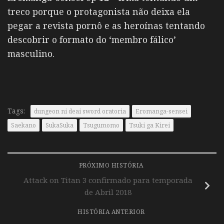
treco porque o protagonista não deixa ela
pegar a revista pornô e as heroínas tentando
descobrir o formato do ‘membro fálico’
masculino.
Tags:
dungeon ni deai sword oratoria
Eromanga-sensei
Saekano
SukaSuka
Tsugumomo
Tsuki ga Kirei
PRÓXIMO HISTÓRIA
Attack on Titan 3 confirmado para temporada
de Abril 2018
HISTÓRIA ANTERIOR