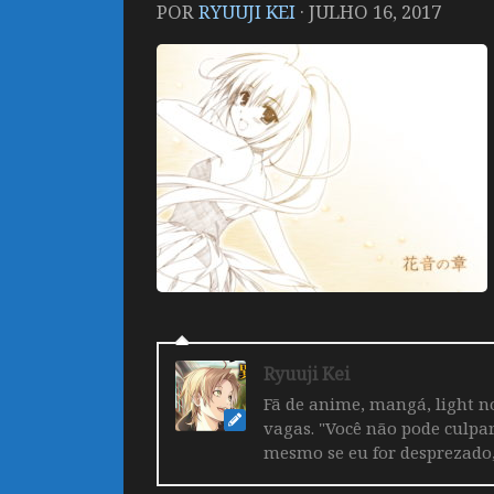
POR
RYUUJI KEI
·
JULHO 16, 2017
Ryuuji Kei
Fã de anime, mangá, light no
vagas. "Você não pode culpa
mesmo se eu for desprezado,