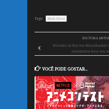
Tags:
Black Clover
HISTÓRIA ANTE
Wotaku ni Koi wa Muzukashii v
romântica foca em a
VOCÊ PODE GOSTAR...