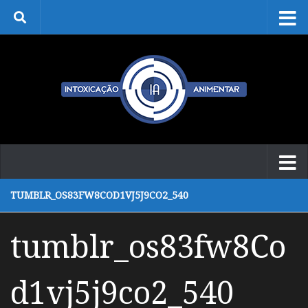
Skip to content
TUMBLR_OS83FW8COD1VJ5J9CO2_540
tumblr_os83fw8Co
d1vj5j9co2_540