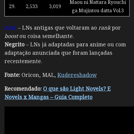
Maou ni Nattara Ryouchi
29.
2,533
3,019
ga Mujintou datta Vol.3
Azul
– LNs antigas que voltaram ao
rank
por
boost
ou coisa semelhante.
Negrito
– LNs já adaptadas para anime ou com
adaptação anunciada que foram lançadas
recentemente.
Fonte:
Oricon, MAL,
Kudereshadow
Recomendado:
O que são Light Novels? E
Novels x Mangas – Guia Completo