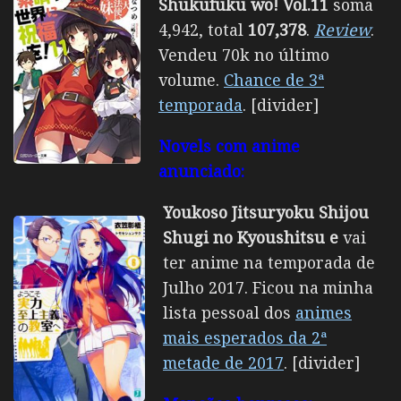
Shukufuku wo! Vol.11
soma
4,942, total
107,378
.
Review
.
Vendeu 70k no último
volume.
Chance de 3ª
temporada
. [divider]
Novels com anime
anunciado:
Youkoso Jitsuryoku Shijou
Shugi no Kyoushitsu e
vai
ter anime na temporada de
Julho 2017. Ficou na minha
lista pessoal dos
animes
mais esperados da 2ª
metade de 2017
. [divider]