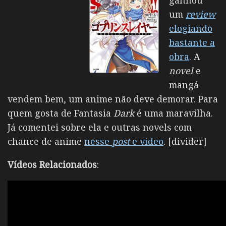
ganhou
um
review
elogiando
bastante a
obra
. A
novel
e
mangá
vendem bem, um anime não deve demorar. Para
quem gosta de Fantasia
Dark
é uma maravilha.
Já comentei sobre ela e outras novels com
chance de anime
nesse
post
e vídeo
. [divider]
Vídeos Relacionados
: