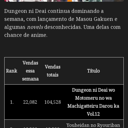
Dungeon ni Deai continua dominando a
semana, com lançamento de Masou Gakuen e
algumas
novels
desconhecidas. Uma delas com
chance de anime.
Vendas
Vendas
Rank
essa
Título
totais
semana
Dungeon ni Deai wo
Motomeru no wa
1.
22,082
104,528
Machigatteiru Darou ka
Vol.12
Youheidan no Ryouriban