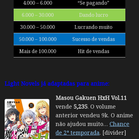
4.000 – 6.000
“Se pagando”
6.000 – 30.000
Dando lucro
30.000 – 50.000
Lucrando muito
50.000 – 100.000
Sucesso de vendas
Mais de 100.000
Hit de vendas
Light Novels já adaptadas para anime:
Masou Gakuen HxH Vol.11
vende
5,235
. O volume
anterior vendeu 9k. O anime
não ajudou muito…
Chance
de 2ª temporada
. [divider]