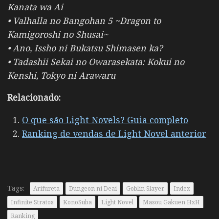
Kanata wa Ai
• Valhalla no Bangohan 5 ~Dragon to
Kamigoroshi no Shusai~
• Ano, Issho ni Bukatsu Shimasen ka?
• Tadashii Sekai no Owarasekata: Kokui no
Kenshi, Tokyo ni Arawaru
Relacionado:
O que são Light Novels? Guia completo
Ranking de vendas de Light Novel anterior
Tags:
Arifureta
Dungeon ni Deai
Goblin Slayer
Index
Infinite Stratos
KonoSuba
Light Novel
Masou Gakuen HxH
Ranking