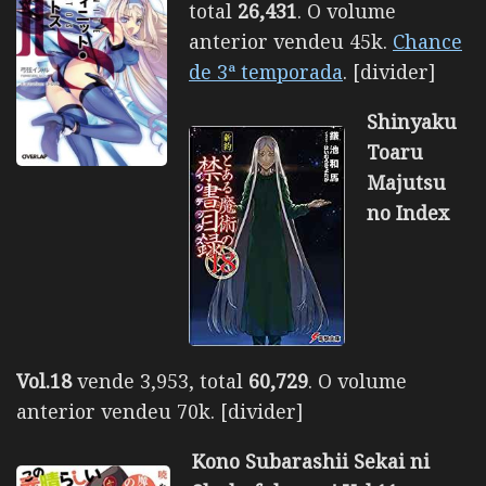
total
26,431
. O volume
anterior vendeu 45k.
Chance
de 3ª temporada
. [divider]
Shinyaku
Toaru
Majutsu
no Index
Vol.18
vende 3,953, total
60,729
. O volume
anterior vendeu 70k. [divider]
Kono Subarashii Sekai ni