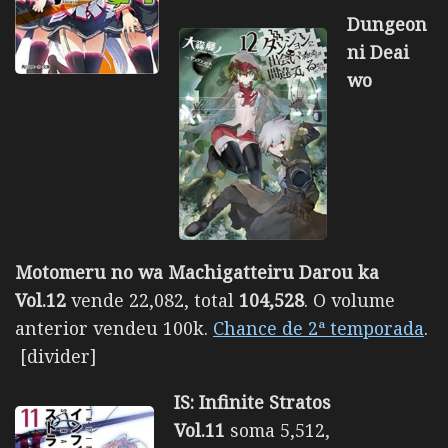
Dungeon
ni Deai
wo
Motomeru no wa Machigatteiru Darou ka
Vol.12
vende 22,082, total
104,528
. O volume
anterior vendeu 100k.
Chance de 2ª temporada
.
[divider]
IS: Infinite Stratos
Vol.11
soma 5,512,