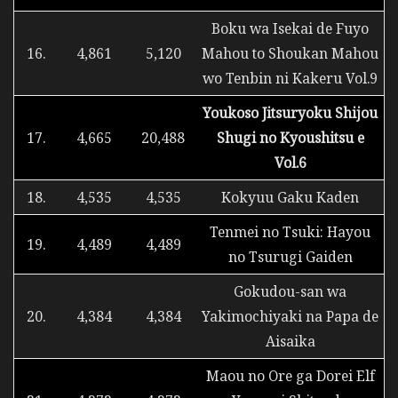
Boku wa Isekai de Fuyo
16.
4,861
5,120
Mahou to Shoukan Mahou
wo Tenbin ni Kakeru Vol.9
Youkoso Jitsuryoku Shijou
17.
4,665
20,488
Shugi no Kyoushitsu e
Vol.6
18.
4,535
4,535
Kokyuu Gaku Kaden
Tenmei no Tsuki: Hayou
19.
4,489
4,489
no Tsurugi Gaiden
Gokudou-san wa
20.
4,384
4,384
Yakimochiyaki na Papa de
Aisaika
Maou no Ore ga Dorei Elf