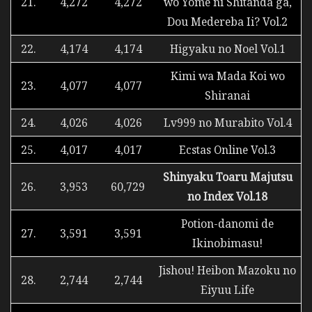
21.
4,272
4,272
wo Yome ni Shitanda ga,
Dou Medereba Ii? Vol.2
22.
4,174
4,174
Higyaku no Noel Vol.1
Kimi wa Mada Koi wo
23.
4,077
4,077
Shiranai
24.
4,026
4,026
Lv999 no Murabito Vol.4
25.
4,017
4,017
Ecstas Online Vol.3
Shinyaku Toaru Majutsu
26.
3,953
60,729
no Index Vol.18
Potion-danomi de
27.
3,591
3,591
Ikinobimasu!
Jishou! Heibon Mazoku no
28.
2,744
2,744
Eiyuu Life