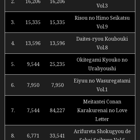
2.
16,206
16,206
Vol.3
Risou no Himo Seikatsu
3.
15,335
15,335
Vol.9
Daites-ryou Koubouki
4.
13,596
13,596
Vol.8
Okitegami Kyouko no
5.
9,544
25,235
Urabyoushi
Eiyuu no Wasuregatami
6.
7,950
7,950
Vol.1
Meitantei Conan
7.
7,544
84,227
Karakurenai no Love
Letter
Arifureta Shokugyou de
8.
6,771
33,541
Sekai Saikyou Vol.6