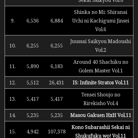
Shinka no Mi: Shiranai
9.
6,536
6,884
Uchi ni Kachigumi Jinsei
Vol.6
Juussai Saikyou Madoushi
10.
6,255
6,255
Vol.2
Around 40 Shachiku no
11.
5,890
6,183
Golem Master Vol.1
12.
5,512
26,431
IS: Infinite Stratos Vol.11
Tensei Shoujo no
13.
5,417
5,417
Rirekisho Vol.4
14.
5,235
5,235
Masou Gakuen HxH Vol.11
Kono Subarashii Sekai ni
15.
4,942
107,378
Shukufuku wo! Vol.11