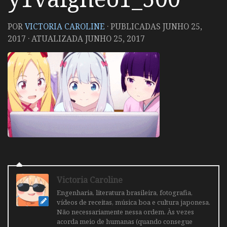
POR
VICTORIA CAROLINE
· PUBLICADAS
JUNHO 25,
2017
· ATUALIZADA
JUNHO 25, 2017
Victoria Caroline
Engenharia, literatura brasileira, fotografia,
vídeos de receitas, música boa e cultura japonesa.
Não necessariamente nessa ordem. Às vezes
acorda meio de humanas (quando consegue