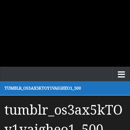
TUMBLR_OS3AX5KTOY1VAIGHEO1_500
tumblr_os3ax5kTO
y1vaigheo1_500