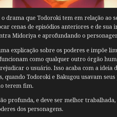
o drama que Todoroki tem em relação ao seu
ocar cenas de episódios anteriores e de sua 
ontra Midoriya e aprofundando o personage
uma explicação sobre os poderes e impõe limi
, funcionam como qualquer outro órgão huma
judicar o usuário. Isso acaba com a ideia d
rás, quando Todoroki e Bakugou usavam seu
o terem fim.
é tão profunda, e deve ser melhor trabalha
oderes dos personagens.