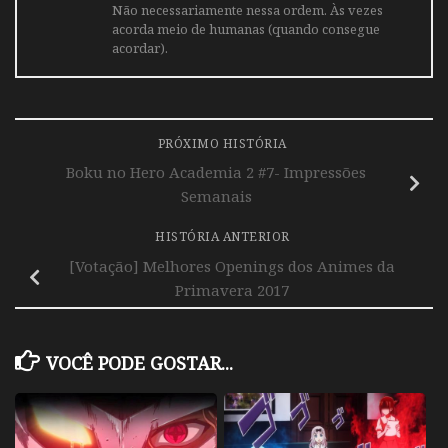
Não necessariamente nessa ordem. Às vezes
acorda meio de humanas (quando consegue
acordar).
PRÓXIMO HISTÓRIA
Boku no Hero Academia 2 #7- Impressões
Semanais
HISTÓRIA ANTERIOR
[Votação] Melhores Openings dos Animes da
Primavera 2017
VOCÊ PODE GOSTAR...