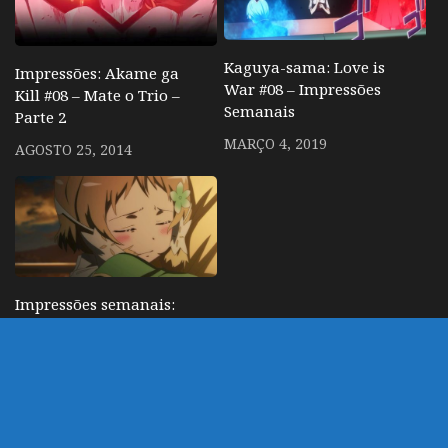
Kaguya-sama: Love is
Impressões: Akame ga
War #08 – Impressões
Kill #08 – Mate o Trio –
Semanais
Parte 2
MARÇO 4, 2019
AGOSTO 25, 2014
Impressões semanais:
Yuuki Yuuna wa yuusha
de aru 9
DEZEMBRO 11, 2014