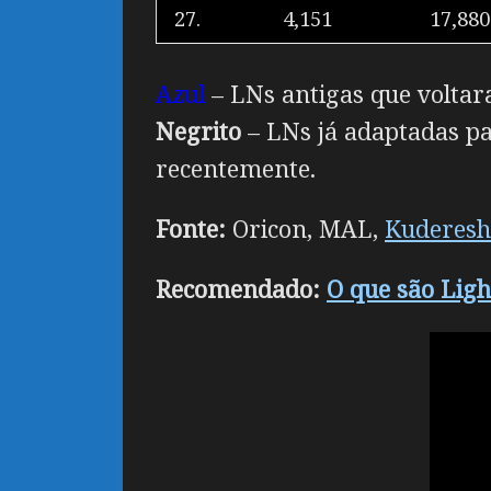
27.
4,151
17,880
Azul
– LNs antigas que voltar
Negrito
– LNs já adaptadas p
recentemente.
Fonte:
Oricon, MAL,
Kuderes
Recomendado:
O que são Lig