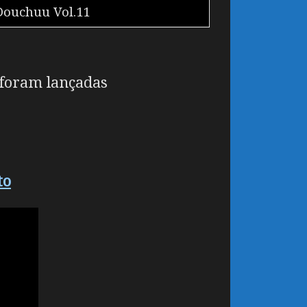
Douchuu Vol.11
 foram lançadas
to