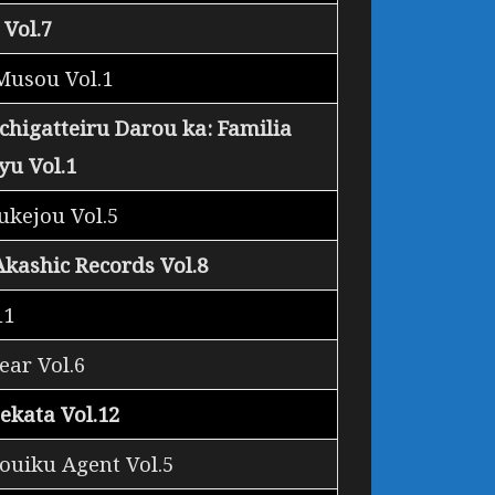
Vol.7
 Musou Vol.1
igatteiru Darou ka: Familia
yu Vol.1
ukejou Vol.5
kashic Records Vol.8
11
ar Vol.6
ekata Vol.12
ouiku Agent Vol.5