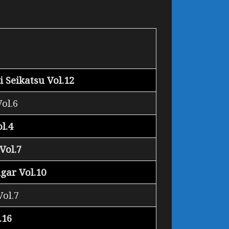
 Seikatsu Vol.12
ol.6
l.4
Vol.7
gar Vol.10
Vol.7
.16