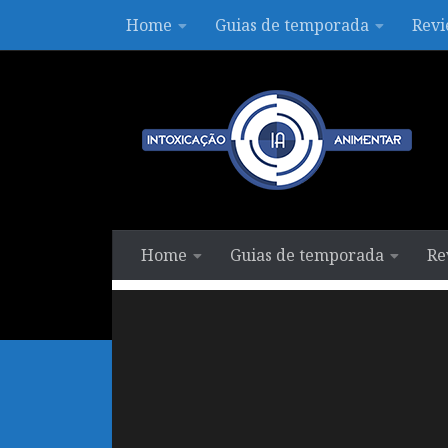
Home
Guias de temporada
Revi
Skip to content
Home
Guias de temporada
Re