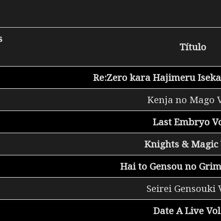
s
Título
Re:Zero kara Hajimeru Isekai
Kenja no Mago V
Last Embryo Vo
Knights & Magic 
Hai to Gensou no Grim
Seirei Gensouki 
Date A Live Vol