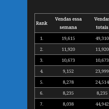
Vendas essa
Venda
Rank
semana
totais
1.
19,615
49,310
2.
11,920
11,920
3.
10,673
10,673
4.
9,152
23,999
5.
8,278
24,514
6.
8,235
8,235
7.
8,038
44,942