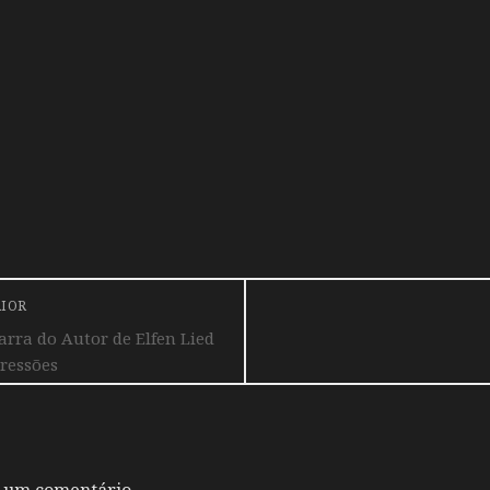
RIOR
arra do Autor de Elfen Lied
ressões
 um comentário.