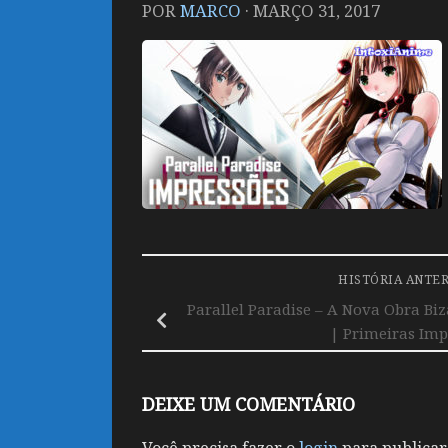
POR
MARCO
·
MARÇO 31, 2017
HISTÓRIA ANTE
Parallel Paradise – A Nova Obra Biz
| Primeiras Imp
DEIXE UM COMENTÁRIO
Você precisa fazer o
login
para publicar