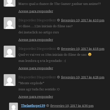
Marco qual a chance de The Gamer ganhar um anime??
Acesse para responder
Diegocrdez Diegocrdezz
fevereiro 10, 2017 às 4:10 pm
vc disse…..12m iniciais do filme sao?
dei instaclick no artigo rsrs
Acesse para responder
Diegocrdez Diegocrdezz
fevereiro 10, 2017 às 4:18 pm
Qnd vc vai ver os 10m iniciais do filme de sao:
mas lembra q n ta legendado : ;(
Acesse para responder
Diegocrdez Diegocrdezz
fevereiro 10, 2017 às 4:28 pm
*Mente explode*
nuss agr tuda faz sentido :O
Acesse para responder
Thelasthope139
fevereiro 10, 2017 às 4:36 pm