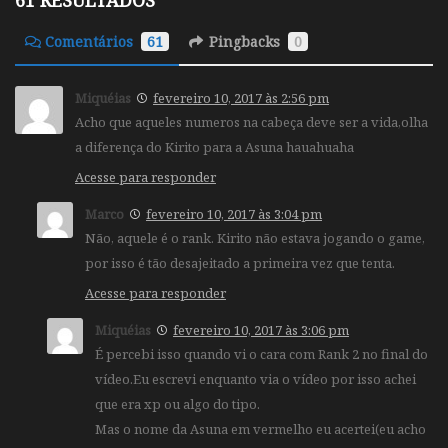
Comentários
61
Pingbacks
0
Miquéias
fevereiro 10, 2017 às 2:56 pm
Acho que aqueles numeros na cabeça deve ser a vida,olha
a diferença do Kirito para a Asuna hauahuaha
Acesse para responder
Marco
fevereiro 10, 2017 às 3:04 pm
Não, aquele é o rank. Kirito não estava jogando o game,
por isso é tão desajeitado a primeira vez que tenta.
Acesse para responder
Miquéias
fevereiro 10, 2017 às 3:06 pm
É percebi isso quando vi o cara com Rank 2 no final do
vídeo.Eu escrevi enquanto via o vídeo por isso achei
que era xp ou algo do tipo.
Mas o nome da Asuna em vermelho eu acertei(eu acho