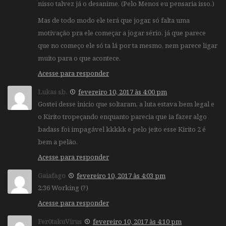
nisso talvez já o desanime. (Pelo Menos eu pensaria isso.)
Mas de todo modo ele terá que jogar, só falta uma
motivação pra ele começar a jogar sério, já que parece
que no começo ele só ta lá por ta mesmo, nem parece ligar
muito para o que acontece.
Acesse para responder
Lukas sb.
fevereiro 10, 2017 às 4:00 pm
Gostei desse inicio que soltaram, a luta estava bem legal e
o Kirito tropeçando enquanto parecia que ia fazer algo
badass foi impagável kkkkk e pelo jeito esse Kirito 2 é
bem a pelão.
Acesse para responder
Gaiafago
fevereiro 10, 2017 às 4:03 pm
2:36 Working (?)
Acesse para responder
Fer0takuVirus
fevereiro 10, 2017 às 4:10 pm