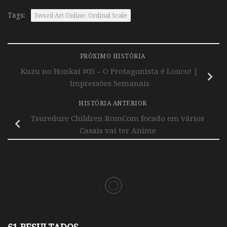
Tags:
Sword Art Online: Ordinal Scale
PRÓXIMO HISTÓRIA
Kuzu no Honkai #05 – O Protagonista é Louco! |
Impressões Semanais
HISTÓRIA ANTERIOR
Tsuredure Children RomCom focado em vários
Casais vai ter Anime
61 RESULTADOS