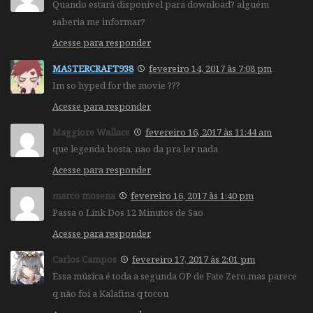
Quando estará disponível para download? alguém
saberia me informar?
Acesse para responder
MASTERCRAFT938
fevereiro 14, 2017 às 7:08 pm
Im so hyped for the movie ???
Acesse para responder
Maggiore Wallace
fevereiro 16, 2017 às 11:44 am
que legenda bosta, nao da pra ler nada
Acesse para responder
marco mosena
fevereiro 16, 2017 às 1:40 pm
Passa o Link Dos 12 Minutos de Sao
Acesse para responder
Carlos Campos
fevereiro 17, 2017 às 2:01 pm
Essa música é toda a segunda OP de Fate Zero,mas parece
q não foi a Kalafina q tocou