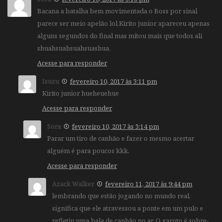
Bacana a batalha bem movimentada o Boss por sinal
parece ser meio apelão lol,Kirito junior apareceu apenas
alguns segundos do final mas mitou mais que todos ali
shuahsuahsuahsuashua.
Acesse para responder
Isuzu
fevereiro 10, 2017 às 3:11 pm
Kirito junior hueheuehue
Acesse para responder
Sora
fevereiro 10, 2017 às 3:14 pm
Parar um tiro de canhão e fazer o mesmo acertar
alguém é para poucos kkk.
Acesse para responder
Azack Walker
fevereiro 11, 2017 às 9:44 pm
lembrando que estão jogando no mundo real,
significa que ele atravessou a ponte em um pulo e
refletiu uma bala de canhão no ar. O garoto é sobre-