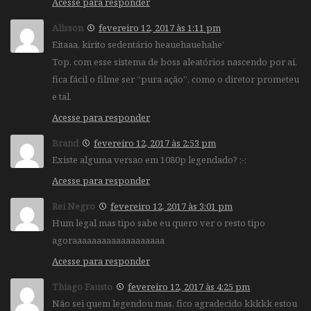
Acesse para responder
Alisson
fevereiro 12, 2017 às 1:11 pm
Eitaaa, kirito sedentário heauehauehahe’
Top, com esse sistema de boss aleatórios nascendo por aí,
fica fácil o filme ser “pura ação”, como o diretor prometeu
e tal.
Acesse para responder
Brand
fevereiro 12, 2017 às 2:53 pm
Existe alguma versao em 1080p legendado? ;-;
Acesse para responder
Rei Negro
fevereiro 12, 2017 às 3:01 pm
Hum legal mas tipo sabe eu quero ver o resto tipo
agoraaaaaaaaaaaaaaaaaaa
Acesse para responder
Thiago Fausto
fevereiro 12, 2017 às 4:25 pm
Não sei quem legendou mas, fico agradecido kkkkk estou