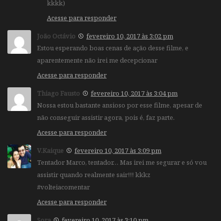
kkkk)
Acesse para responder
João Octávio
fevereiro 10, 2017 às 3:02 pm
Estou esperando boas cenas de ação desse filme, e
aparentemente não irei me decepcionar
Acesse para responder
Thiago Fausto
fevereiro 10, 2017 às 3:04 pm
Nossa estou bastante ansioso por esse filme, apesar de
não conseguir assistir agora, pois é, faz parte.
Acesse para responder
V.Kaique
fevereiro 10, 2017 às 3:09 pm
Tentador Marco, tentador… Mas irei me segurar e só vou
assistir quando realmente sair!!! kkkz
#volteiacomentar
Acesse para responder
Sora
fevereiro 10, 2017 às 3:10 pm