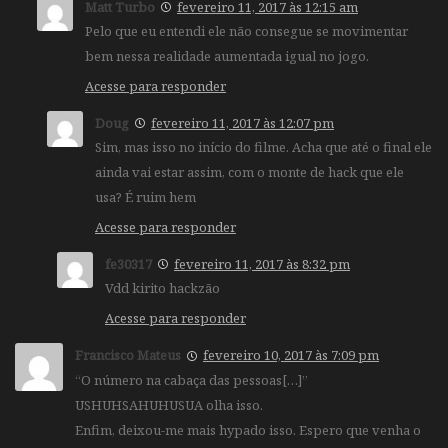
Matt Turbo
fevereiro 11, 2017 às 12:15 am
Pelo que eu entendi ele não consegue se movimentar
bem nessa realidade aumentada igual no jogo.
Acesse para responder
Doug
fevereiro 11, 2017 às 12:07 pm
Sim, mas isso no início do filme. Acha que até o final ele
ainda vai estar assim, com o monte de hack que ele
usa? É ruim hem
Acesse para responder
fe30317
fevereiro 11, 2017 às 8:32 pm
Vdd kirito hackzão
Acesse para responder
Francisco Mateus
fevereiro 10, 2017 às 7:09 pm
“O número na cabaça das pessoas[…]”
USHUHSAHUHUSUA olha isso.
Enfim, deixou-me mais hypado isso. Espero que venha o