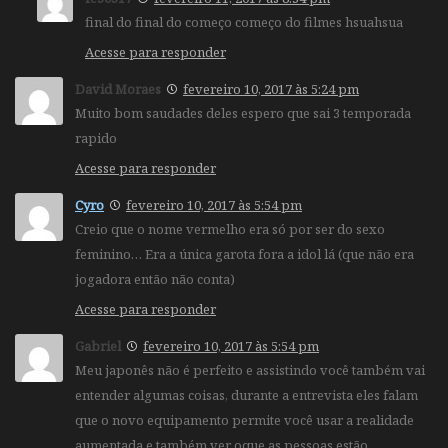
final do final do começo começo do filmes hsuahsua
Acesse para responder
David Moraes
fevereiro 10, 2017 às 5:24 pm
Muito bom saudades deles espero que sai 3 temporada
rapido
Acesse para responder
Cyro
fevereiro 10, 2017 às 5:54 pm
Creio que o nome vermelho era só por ser do sexo
feminino… Era a única garota fora a idol lá (que não era
jogadora então não conta)
Acesse para responder
Gabriel
fevereiro 10, 2017 às 5:54 pm
Meu japonês não é perfeito e assistindo você também vai
entender algumas coisas, durante a entrevista eles falam
que o novo equipamento permite você usar a realidade
aumentada e também ver oque as pessoas estão