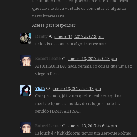
Resumindo tudo, a temporada anterior foi tão fraca
que não me dava vontade de comentar, só algumas
news interessava
Acesse para responder
Danhy
janeiro 13, 2017 às 6:13 pm
Pelo visto aconteceu algo, interessante.
Robert Leone
janeiro 13, 2017 às 6:13 pm
AHUHEAUEHAU nada demais, só coisas que uma ex
virgem faria
Yhan
janeiro 13, 2017 às 6:13 pm
Compreendo, já fiz um quebra-cabeça aqui na
mente e liguei as moldas do relógio e tudo faz
sentido HASHSAHHSA…
Robert Leone
janeiro 13, 2017 às 6:14 pm
Lelouch é ? kkkkkk oras temos um Xeroque Rolmes