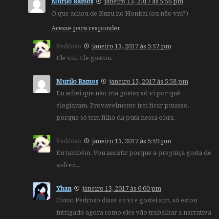
Murilo Ramos
janeiro 13, 2017 às 5:56 pm
O que achou de Kuzu no Honkai (ou não viu?)
Acesse para responder
Pedroso
janeiro 13, 2017 às 5:57 pm
Ele viu. Ele gostou.
Murilo Ramos
janeiro 13, 2017 às 5:58 pm
Eu achei que não iria gostar, só vi por quê
elogiaram. Provavelmente irei ficar putasso,
porque só tem filho da puta nessa obra.
Pedroso
janeiro 13, 2017 às 5:59 pm
Eu também. Vou assistir porque a preguiça gosta de
sofrer….
Yhan
janeiro 13, 2017 às 6:00 pm
Como Pedroso disse eu vi e gostei sim, só estou
intrigado agora como eles vão trabalhar a narrativa