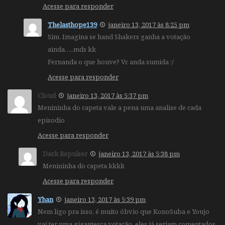
Acesse para responder
Thelasthope139
janeiro 13, 2017 às 8:25 pm
Sim. Imagina se hand Shakers ganha a votação
ainda…..mds kk
Fernanda o que houve? Vc anda sumida :/
Acesse para responder
Cloud
janeiro 13, 2017 às 5:37 pm
Menininha do capeta vale a pena uma analise de cada
episodio
Acesse para responder
Dark Repulser
janeiro 13, 2017 às 5:38 pm
Menininha do capeta kkkk
Acesse para responder
Yhan
janeiro 13, 2017 às 5:39 pm
Nem ligo pra isso, é muito óbvio que KonoSuba e Youjo
vai ter uma gigantesca votação, eles já seriam comentados