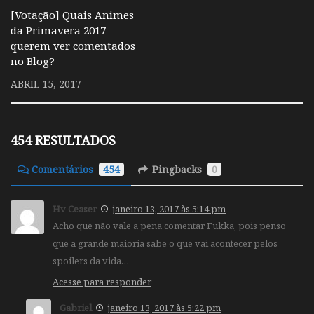
[Votação] Quais Animes
da Primavera 2017
querem ver comentados
no Blog?
ABRIL 15, 2017
454 RESULTADOS
Comentários
454
Pingbacks
0
Hv Ceaser
janeiro 13, 2017 às 5:14 pm
Acho que não vale a pena comentar Fukka, pois penso
que a grande maioria sabe o que vai acontecer pelos
spoilers da vida…
Acesse para responder
Gabriel
janeiro 13, 2017 às 5:22 pm