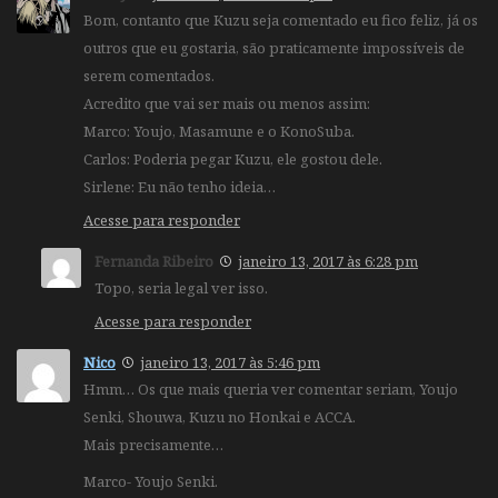
Bom, contanto que Kuzu seja comentado eu fico feliz, já os
outros que eu gostaria, são praticamente impossíveis de
serem comentados.
Acredito que vai ser mais ou menos assim:
Marco: Youjo, Masamune e o KonoSuba.
Carlos: Poderia pegar Kuzu, ele gostou dele.
Sirlene: Eu não tenho ideia…
Acesse para responder
Fernanda Ribeiro
janeiro 13, 2017 às 6:28 pm
Topo, seria legal ver isso.
Acesse para responder
Nico
janeiro 13, 2017 às 5:46 pm
Hmm… Os que mais queria ver comentar seriam, Youjo
Senki, Shouwa, Kuzu no Honkai e ACCA.
Mais precisamente…
Marco- Youjo Senki.