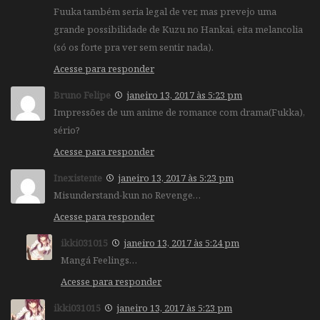
Fuuka também seria legal de ver, mas prevejo uma
grande possibilidade de Kuzu no Hankai, eita melancolia
(só os forte pra ver sem sentir nada).
Acesse para responder
Bruno Felipe
janeiro 13, 2017 às 5:23 pm
Impressões de um anime de romance com drama(Fukka),
sério?
Acesse para responder
Inexistente
janeiro 13, 2017 às 5:23 pm
Misunderstand-kun no Revenge…
Acesse para responder
ikki031015
janeiro 13, 2017 às 5:24 pm
Mangá Feelings…
Acesse para responder
ikki031015
janeiro 13, 2017 às 5:23 pm