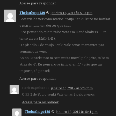
Acesse para responder
Thelasthope139
janeiro 13, 2017 às 5:33 pm
Gostaria de ver comentados: Youjo Senki, kuzo no honkai
e masamune,um desses que citei.
Fico pensando quem raios vota em Hand Shakers……ta
tenso ate na MAL(5,43).
O episodio 2 de Youjo Senki vale cenas marcantes pra
semana que vem.
Ao no Exorcist não ta com muita moral pelo jeito, ta bem
atras do 4°. Eu pensei que ia ficar em 1° ( não que me
importe, só pensei)
Acesse para responder
Dark Repulser
janeiro 13, 2017 às 5:37 pm
O EP 2 de Youjo senki Vale umas 2 pelo menos
Acesse para responder
Thelasthope139
janeiro 13, 2017 às 5:41 pm