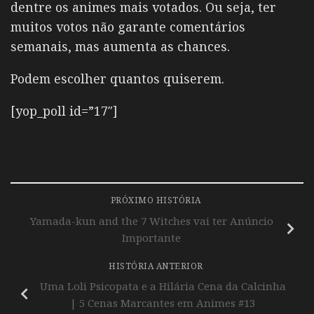
dentre os animes mais votados. Ou seja, ter
muitos votos não garante comentários
semanais, mas aumenta as chances.
Podem escolher quantos quiserem.
[yop_poll id=”17″]
PRÓXIMO HISTÓRIA
Yamada-kun and the 7 Witches vai ter Anúncio
Importante
HISTÓRIA ANTERIOR
Uma Loli Psicopata e a Hilária Cena da Calcinha
| 5 Cenas Marcantes em Animes #13