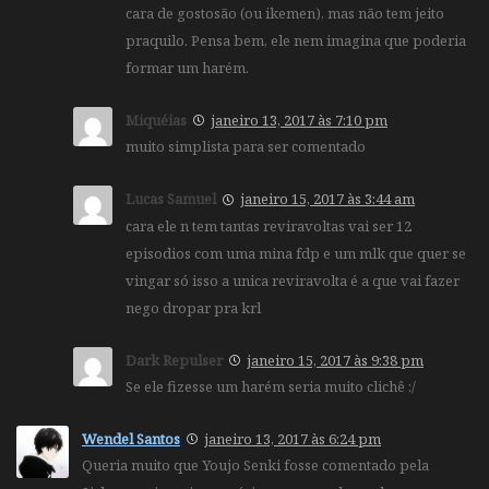
cara de gostosão (ou ikemen), mas não tem jeito
praquilo. Pensa bem, ele nem imagina que poderia
formar um harém.
Miquéias
janeiro 13, 2017 às 7:10 pm
muito simplista para ser comentado
Lucas Samuel
janeiro 15, 2017 às 3:44 am
cara ele n tem tantas reviravoltas vai ser 12
episodios com uma mina fdp e um mlk que quer se
vingar só isso a unica reviravolta é a que vai fazer
nego dropar pra krl
Dark Repulser
janeiro 15, 2017 às 9:38 pm
Se ele fizesse um harém seria muito clichê :/
Wendel Santos
janeiro 13, 2017 às 6:24 pm
Queria muito que Youjo Senki fosse comentado pela