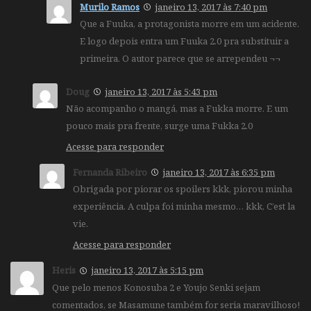
Murilo Ramos
janeiro 13, 2017 às 7:40 pm
Que a Fuuka, a protagonista morre em um acidente.
E logo depois entra um Fuuka 2.0 pra substituir a
primeira. O autor parece que se arrependeu ¬¬
Doug
janeiro 13, 2017 às 5:43 pm
Não acompanho o mangá, mas a Fukka morre. E um
pouco mais pra frente, surge uma Fukka 2.0
Acesse para responder
Fernanda Ribeiro
janeiro 13, 2017 às 6:35 pm
Obrigada por piorar os spoilers kkk, piorou minha
experiência. A culpa foi minha mesmo… kkk, C’est la
vie.
Acesse para responder
Heris
janeiro 13, 2017 às 5:15 pm
Que pelo menos Konosuba 2 e Youjo Senki sejam
comentados, se Masamune também for seria maravilhoso!