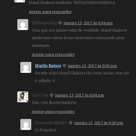
Hand Shakers também. UHDASUHDSAUHDSA
Acesse para responder
Rikimaru Ray
janeiro 13, 2017 às 6:04 pm
Tem que ser anime ruim de verdade, Hand Shakers
ainda tem vários bons elementos começando pela
animação.
Acesse para responder
Murilo Ramos
janeiro 13, 2017 às 6:06 pm
Eu não achei Hand Shakers tão ruim assim, mas ele
é odiado :v
Caio Jota
janeiro 13, 2017 às 6:04 pm
Sim, One Room também
Acesse para responder
Fernanda Ribeiro
janeiro 13, 2017 às 6:26 pm
Já fiz(acho).