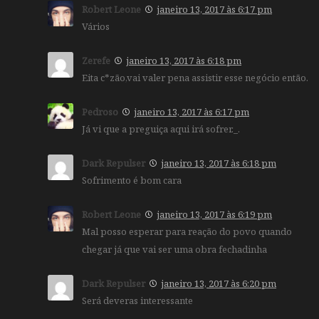
Robert Leone
janeiro 13, 2017 às 6:17 pm
Vários
Zerefe
janeiro 13, 2017 às 6:18 pm
Eita c*zão,vai valer pena assistir esse negócio então.
Pedroso
janeiro 13, 2017 às 6:17 pm
Já vi que a preguiça aqui irá sofrer._.
Dark Repulser
janeiro 13, 2017 às 6:18 pm
Sofrimento é bom cara
Robert Leone
janeiro 13, 2017 às 6:19 pm
Mal posso esperar para reação do povo quando
chegar já que vai ser uma obra fechadinha
Dark Repulser
janeiro 13, 2017 às 6:20 pm
Será deveras interessante