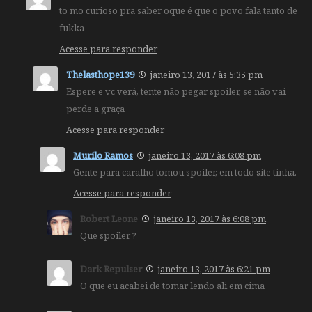
to mo curioso pra saber oque é que o povo fala tanto de
fukka
Acesse para responder
Thelasthope139
janeiro 13, 2017 às 5:35 pm
Espere e vc verá, tente não pegar spoiler, se não vai
perde a graça
Acesse para responder
Murilo Ramos
janeiro 13, 2017 às 6:08 pm
Gente para caralho tomou spoiler, em todo site tinha.
Acesse para responder
Robert Leone
janeiro 13, 2017 às 6:08 pm
Que spoiler ?
Dark Repulser
janeiro 13, 2017 às 6:21 pm
O que eu acabei de tomar lendo ali em cima