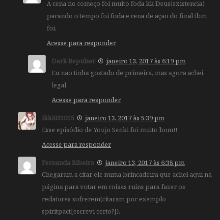
A cena no começo foi muito foda kk Deus(existencia)
parando o tempo foi foda e cena de ação do final tbm
foi.
Acesse para responder
Dark Repulser
janeiro 13, 2017 às 6:19 pm
Eu não tinha gostado de primeira, mas agora achei
legal
Acesse para responder
ikki031015
janeiro 13, 2017 às 5:39 pm
Esse episódio de Youjo Senki foi muito bom!!
Acesse para responder
Fernanda Ribeiro
janeiro 13, 2017 às 6:38 pm
Chegaram a citar ele numa brincadeira que achei aqui na
página para votar em coisas ruins para fazer os
redatores sofrerem(citaram por exemplo
spiritpact[escrevi certo?]).