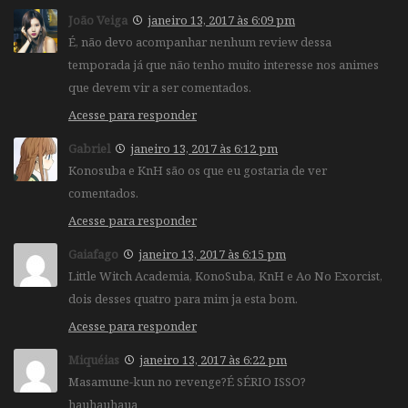
João Veiga
janeiro 13, 2017 às 6:09 pm
É, não devo acompanhar nenhum review dessa
temporada já que não tenho muito interesse nos animes
que devem vir a ser comentados.
Acesse para responder
Gabriel
janeiro 13, 2017 às 6:12 pm
Konosuba e KnH são os que eu gostaria de ver
comentados.
Acesse para responder
Gaiafago
janeiro 13, 2017 às 6:15 pm
Little Witch Academia, KonoSuba, KnH e Ao No Exorcist,
dois desses quatro para mim ja esta bom.
Acesse para responder
Miquéias
janeiro 13, 2017 às 6:22 pm
Masamune-kun no revenge?É SÉRIO ISSO?
hauhauhaua