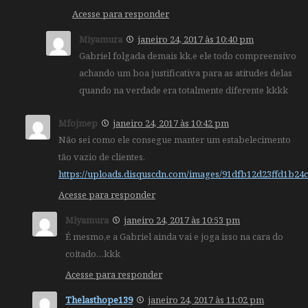
Acesse para responder
Miyamura
janeiro 24, 2017 às 10:40 pm
Gabriel folgada demais kk,e ele todo compreensivo
achando um boa justificativa para as atitudes delas
quando na verdade era totalmente diferente kkkk
Mfojmep
janeiro 24, 2017 às 10:42 pm
Não sei como ele consegue manter um estabelecimento
tão vazio de clientes.
https://uploads.disquscdn.com/images/91dfb12d23ffd1b2
Acesse para responder
Miyamura
janeiro 24, 2017 às 10:53 pm
É mesmo,e a Gabriel ainda vai e joga isso na cara do
coitado…kkk
Acesse para responder
Thelasthope139
janeiro 24, 2017 às 11:02 pm