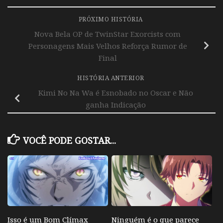
PRÓXIMO HISTÓRIA
Nova Bela OP de TwinStar Exorcists com
Personagens Mais Velhos Reforça Rumor de
Final
HISTÓRIA ANTERIOR
Kimi No Na Wa é Esnobado no Oscar e Não
ganha Indicação
VOCÊ PODE GOSTAR...
Isso é um Bom Clímax
Ninguém é o que parece