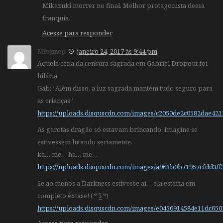
Mikazuki morrer no final. Melhor protagonista dessa
franquia.
Acesse para responder
Mfojmep
janeiro 24, 2017 às 9:44 pm
Aquela cena da censura sagrada em Gabriel Dropout foi
hilária.
Gab: “Além disso, a luz sagrada mantém tudo seguro para
as crianças”.
https://uploads.disquscdn.com/images/c2050de2c0582dae4
As garotas dragão só estavam brincando. Imagine se
estivessem lutando seriamente.
ka… me… ha… me…
https://uploads.disquscdn.com/images/a963b0b71957cfdd3f
Se ao menos a Darkness estivesse aí… ela estaria em
completo êxtase! ( ͡° ͜ʖ ͡°)
https://uploads.disquscdn.com/images/e0456914584e11dc6
Acesse para responder