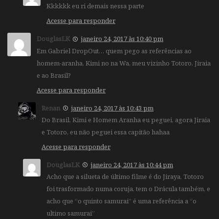
Kkkkkk eu ri demais nessa parte
Acesse para responder
DouglasLK
janeiro 24, 2017 às 10:40 pm
Em Gabriel DropOut… quem pego as referências ao
homem-aranha, Kimi no na Wa, meu vizinho Totoro, Jiraia
e ao Brasil?
Acesse para responder
Renan
janeiro 24, 2017 às 10:43 pm
Do Brasil, Kimi e Homem Aranha eu peguei, agora Jiraia
e Totoro, eu não peguei essa capitão hahaa
Acesse para responder
DouglasLK
janeiro 24, 2017 às 10:44 pm
Acho que a silueta de último filme é do Jiraya, Totoro
foi trasformado numa coruja, tem o Drácula também, e
acho que “o quinto samurai” é uma referência a “o
ultimo samurai”