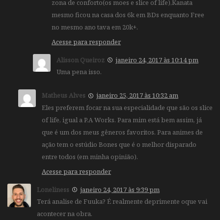
zona de conforto(os moes e slice of life),Kanata
mesmo ficou na casa dos 6k em BDs enquanto Free
no mesmo ano tava em 20k+.
Acesse para responder
Alisson Queiroz
janeiro 24, 2017 às 10:14 pm
Uma pena isso.
Matheus Alves
janeiro 25, 2017 às 10:32 am
Eles preferem focar na sua especialidade que são os slice
of life, igual a P.A Works. Para mim está bem assim, já
que é um dos meus gêneros favoritos. Para animes de
ação tem o estúdio Bones que é o melhor disparado
entre todos (em minha opinião).
Acesse para responder
Loneliness
janeiro 24, 2017 às 9:39 pm
Terá analise de Fuuka? É realmente deprimente oque vai
acontecer na obra.