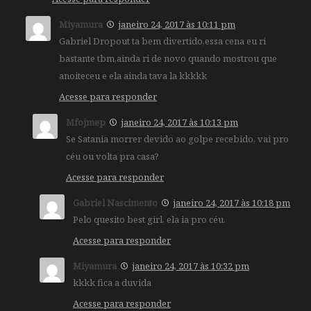
Miyamura
janeiro 24, 2017 às 10:11 pm
Gabriel Dropout ta bem divertido,essa cena eu ri
bastante tbm,ainda ri de novo quando mostrou que
anoiteceu e ela ainda tava la kkkkk
Acesse para responder
Mfojmep
janeiro 24, 2017 às 10:13 pm
Se Satania morrer devido ao golpe recebido, vai pro
céu ou volta pra casa?
Acesse para responder
Gabriel Nascimento
janeiro 24, 2017 às 10:18 pm
Pelo quesito best girl, ela ia pro céu.
Acesse para responder
Miyamura
janeiro 24, 2017 às 10:32 pm
kkkk fica a duvida
Acesse para responder