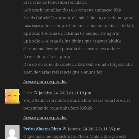
Essa cena de konosuba foi hilária
Kobayashi humilhandp DBS com sua animação kkk
A mds Gabriel Droupout, ele não é tão engraçado no geral,
mas esse anime sempre tem uma cena muito hilaria kkkkk
Episodio 1-A cena da calcinha ( a melhor até agora).
Episodio 2- A cena da luz divina que censura kkkkk
claramente fazendo parodia da censura nos animes
A cena do pisão na porta
Deu dó do dono da cafeteria kkk Gab é muito folgada kkk
alem de varias referencia que o anime fez
Acesse para responder
Sora
janeiro 24, 2017 às 11:19 pm
Youjo Senki está muito bom, melhor dessa cena foi ela se
perguntando oque tinha feito kkkkk.
Acesse para responder
Pedro Alvares Pinto
janeiro 24, 2017 às 11:35 pm
O que mais me impactou foi Chaos;Child a direção esta