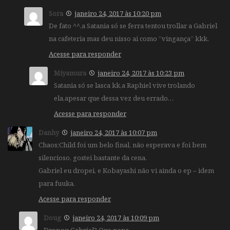
Sora
janeiro 24, 2017 às 10:20 pm
De fato ^^,a Satania só se ferra tentou trollar a Gabriel
na cafeteria mas deu nisso ai como ”vingança” kkk.
Acesse para responder
Miyamura
janeiro 24, 2017 às 10:23 pm
Satania só se lasca kk,a Raphiel vive trolando
ela,apesar que dessa vez deu errado…
Acesse para responder
Danhy
janeiro 24, 2017 às 10:07 pm
Chaos;Child foi um belo final, não esperava e foi bem
silencioso, gostei bastante da cena.
Gabriel eu dropei, e Kobayashi não vi ainda o ep – idem
para fuuka.
Acesse para responder
Doug
janeiro 24, 2017 às 10:09 pm