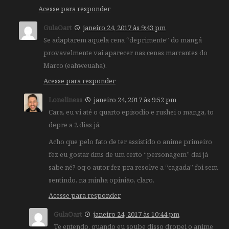
Acesse para responder
GulaOart
janeiro 24, 2017 às 9:43 pm
Se adaptarem aquela cena “deprimente” do mangá
provavelmente vai aparecer nas cenas marcantes do
Marco (eahweuaha).
Acesse para responder
Loneliness
janeiro 24, 2017 às 9:52 pm
Cara, eu vi até o quarto episodio e rushei o manga, to
depre a 2 dias já.
Acho que pelo fato de ter assistido o anime primeiro
fez eu gostar dms de um certo “personagem” dai já
sabe né? oq o autor fez pra resolve a “cagada” foi sem
sentindo, na minha opinião, claro.
Acesse para responder
GulaOart
janeiro 24, 2017 às 10:44 pm
Te entendo, quando eu soube disso dropei o anime