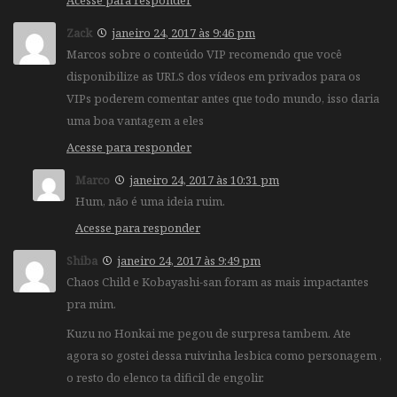
Zack
janeiro 24, 2017 às 9:46 pm
Marcos sobre o conteúdo VIP recomendo que você
disponibilize as URLS dos vídeos em privados para os
VIPs poderem comentar antes que todo mundo, isso daria
uma boa vantagem a eles
Acesse para responder
Marco
janeiro 24, 2017 às 10:31 pm
Hum, não é uma ideia ruim.
Acesse para responder
Shiba
janeiro 24, 2017 às 9:49 pm
Chaos Child e Kobayashi-san foram as mais impactantes
pra mim.
Kuzu no Honkai me pegou de surpresa tambem. Ate
agora so gostei dessa ruivinha lesbica como personagem ,
o resto do elenco ta dificil de engolir.