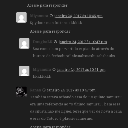
Acesse para responder
Miyamura
janeiro 24, 2017 às 10:46 pm
Spydoor man foi tenso kkkkk
Acesse para responder
DouglasLK
janeiro 24, 2017 às 10:47 pm
Soa como “um pervertido espiando através do
buraco da fechadura” ahsuahsuashusahshauhs
Miyamura
janeiro 24, 2017 às 10:51 pm
kkkkkkkk
Renan
janeiro 24, 2017 às 10:47 pm
Também estava achando essa do ” o quinto samurai”
era uma referência ao “o último samurai”, bem essa
da silueta não me liguei, terei que ver de nova a cena
e essa do Totoro é plausível mesmo.
Acesse para responder