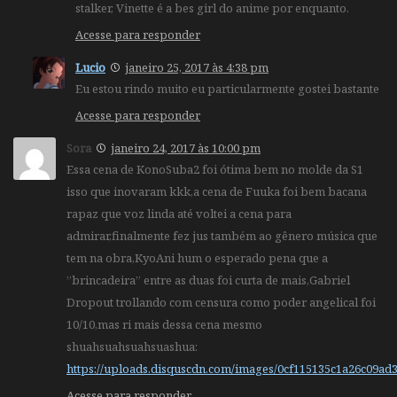
stalker, Vinette é a bes girl do anime por enquanto.
Acesse para responder
Lucio
janeiro 25, 2017 às 4:38 pm
Eu estou rindo muito eu particularmente gostei bastante
Acesse para responder
Sora
janeiro 24, 2017 às 10:00 pm
Essa cena de KonoSuba2 foi ótima bem no molde da S1
isso que inovaram kkk,a cena de Fuuka foi bem bacana
rapaz que voz linda até voltei a cena para
admirar,finalmente fez jus também ao gênero música que
tem na obra,KyoAni hum o esperado pena que a
”brincadeira” entre as duas foi curta de mais,Gabriel
Dropout trollando com censura como poder angelical foi
10/10,mas ri mais dessa cena mesmo
shuahsuahsuahsuashua:
https://uploads.disquscdn.com/images/0cf115135c1a26c09a
Acesse para responder