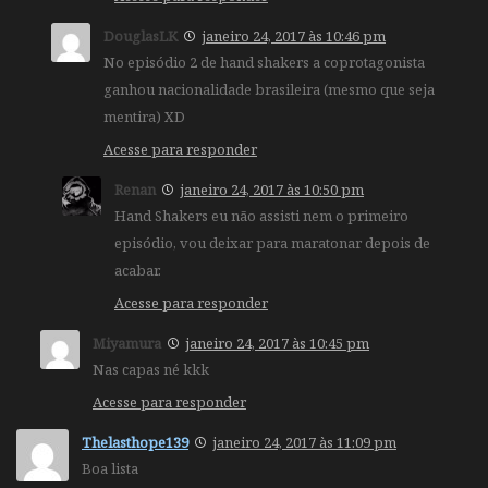
DouglasLK
janeiro 24, 2017 às 10:46 pm
No episódio 2 de hand shakers a coprotagonista
ganhou nacionalidade brasileira (mesmo que seja
mentira) XD
Acesse para responder
Renan
janeiro 24, 2017 às 10:50 pm
Hand Shakers eu não assisti nem o primeiro
episódio, vou deixar para maratonar depois de
acabar.
Acesse para responder
Miyamura
janeiro 24, 2017 às 10:45 pm
Nas capas né kkk
Acesse para responder
Thelasthope139
janeiro 24, 2017 às 11:09 pm
Boa lista