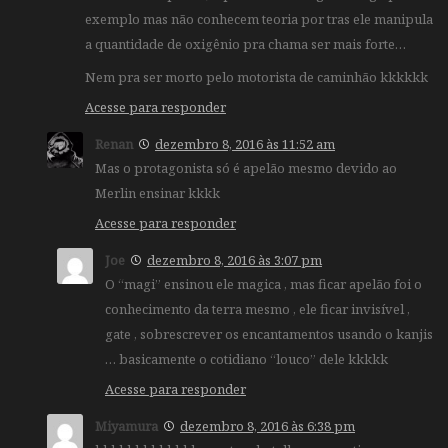
exemplo mas não conhecem teoria por tras ele manipula
a quantidade de oxigênio pra chama ser mais forte…
Nem pra ser morto pelo motorista de caminhão kkkkkk
Acesse para responder
Renan
dezembro 8, 2016 às 11:52 am
Mas o protagonista só é apelão mesmo devido ao
Merlin ensinar kkkk
Acesse para responder
Joe
dezembro 8, 2016 às 3:07 pm
O “magi” ensinou ele magica , mas ficar apelão foi o
conhecimento da terra mesmo , ele ficar invisível ,
gate , sobrescrever os encantamentos usando o kanjis
… basicamente o cotidiano “louco” dele kkkkk
Acesse para responder
Miyamura
dezembro 8, 2016 às 6:38 pm