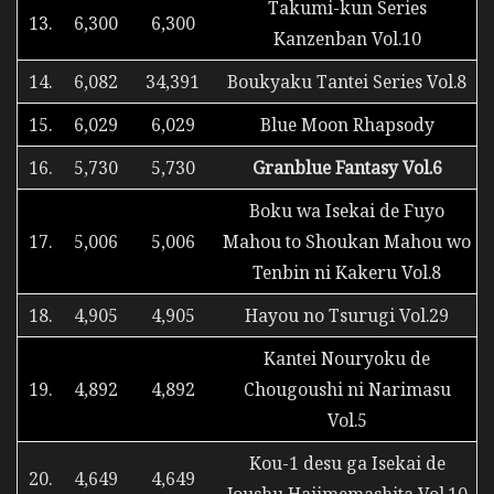
Takumi-kun Series
13.
6,300
6,300
Kanzenban Vol.10
14.
6,082
34,391
Boukyaku Tantei Series Vol.8
15.
6,029
6,029
Blue Moon Rhapsody
16.
5,730
5,730
Granblue Fantasy Vol.6
Boku wa Isekai de Fuyo
17.
5,006
5,006
Mahou to Shoukan Mahou wo
Tenbin ni Kakeru Vol.8
18.
4,905
4,905
Hayou no Tsurugi Vol.29
Kantei Nouryoku de
19.
4,892
4,892
Chougoushi ni Narimasu
Vol.5
Kou-1 desu ga Isekai de
20.
4,649
4,649