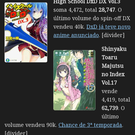
High School DxD DX Vol.3
soma 4,472, total
28,747
. O
último volume do spin-off DX
vendeu 40k.
DxD já teve novo
anime anunciado
. [divider]
Shinyaku
Toaru
Majutsu
no Index
Vol.17
vende
4,419, total
62,739
. O
último
volume vendeu 90k.
Chance de 3ª temporada
.
[divider]