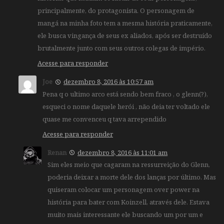
principalmente, do protagonista. O personagem de
mangá na minha foto tem a mesma história praticamente,
ele busca vingança de seus ex aliados, após ser destruído
brutalmente junto com seus outros colegas de império.
Acesse para responder
Joe
dezembro 8, 2016 às 10:57 am
Pena q o ultimo arco está sendo bem fraco , o glenn(?),
esqueci o nome daquele herói , não deia ter voltado ele
quase me convenceu q tava arrependido
Acesse para responder
Renan
dezembro 8, 2016 às 11:01 am
Sim eles meio que cagaram na ressurreição do Glenn,
poderia deixar a morte dele dos lanças por último. Mas
quiseram colocar um personagem over power na
história para bater com Koinzell, através dele. Estava
muito mais interessante ele buscando um por um e