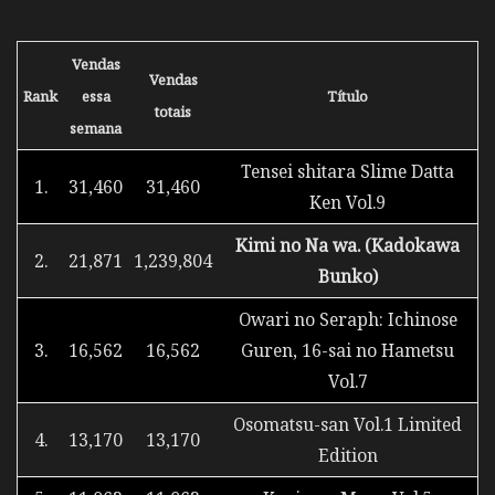
Vendas
Vendas
Rank
essa
Título
totais
semana
Tensei shitara Slime Datta
1.
31,460
31,460
Ken Vol.9
Kimi no Na wa. (Kadokawa
2.
21,871
1,239,804
Bunko)
Owari no Seraph: Ichinose
3.
16,562
16,562
Guren, 16-sai no Hametsu
Vol.7
Osomatsu-san Vol.1 Limited
4.
13,170
13,170
Edition