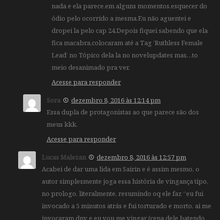
nada e ela parece,em alguns momentos,esquecer do
ódio pelo ocorrido a mesma.Eu não aguentei e
dropei la pelo cap 24.Depois fiquei sabendo que ela
fica macabra,colocaram até a Tag ‘Ruthless Female
Lead’ no Tópico dela la no novelupdates mas…to
meio desanimado pra ver.
Acesse para responder
Sora
dezembro 8, 2016 às 12:14 pm
Essa dupla de protagonistas ao que parece são dos
meus kkk.
Acesse para responder
Lucas Malezan
dezembro 8, 2016 às 12:57 pm
Acabei de dar uma lida em Sairin e é assim mesmo, o
autor simplesmente joga essa história de vingança tipo,
no prologo, literalmente, resumindo oq ele faz “eu fui
invocado a 5 minutos atrás e fui torturado e morto, ai me
invocaram dnv e eu vou me vingar (cena dele batendo