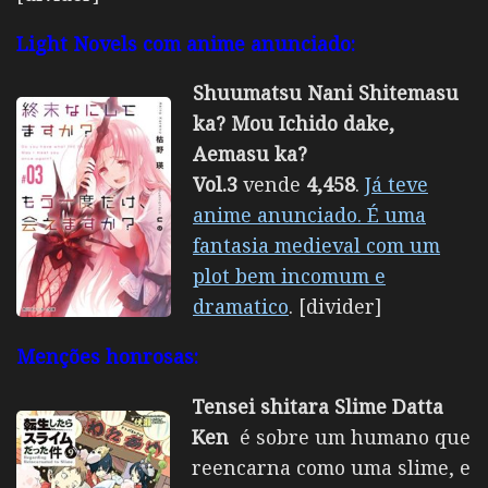
Light Novels com anime anunciado:
Shuumatsu Nani Shitemasu
ka? Mou Ichido dake,
Aemasu ka?
Vol.3
vende
4,458
.
Já teve
anime anunciado. É uma
fantasia medieval com um
plot bem incomum e
dramatico
. [divider]
Menções honrosas:
Tensei shitara Slime Datta
Ken
é sobre um humano que
reencarna como uma slime, e