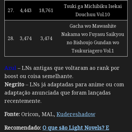
Tsuki ga Michibiku Isekai
27.
4,443
18,761
Douchuu Vol.10
Gacha wo Mawashite
Nakama wo Fuyasu Saikyou
28.
3,474
3,474
no Bishoujo Gundan wo
Tsukuriagero Vol.1
Azul
– LNs antigas que voltaram ao rank por
boost ou coisa semelhante.
Negrito
– LNs já adaptadas para anime ou com
adaptação anunciada que foram lançadas
recentemente.
Fonte:
Oricon, MAL,
Kudereshadow
Recomendado:
O que são Light Novels? E