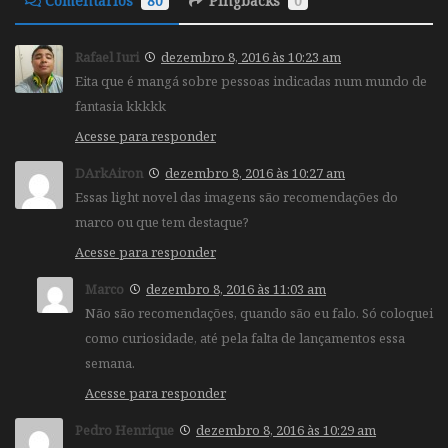
Comentários
80
Pingbacks
0
Rafael Iuri
dezembro 8, 2016 às 10:23 am
Eita que é mangá sobre pessoas indicadas num mundo de
fantasia kkkkk
Acesse para responder
DArkAiron
dezembro 8, 2016 às 10:27 am
Essas light novel das imagens são recomendações do
marco ou que tem destaque?
Acesse para responder
Marco
dezembro 8, 2016 às 11:03 am
Não são recomendações, quando são eu falo. Só coloquei
como curiosidade, até pela falta de lançamentos essa
semana.
Acesse para responder
Pedro Henrique
dezembro 8, 2016 às 10:29 am