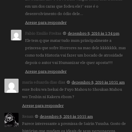
em um dos caras que fodeu ele)” esse é o
desenvolvimento do ódio dele…
Acesse para responder
Fabio Emilio Freitas
dezembro 8, 2016 às 1:34 pm
Ele tem q que matar tudo msm principalmente a
princesa que sofre Horrores na mao dele kkkkkkk, mas
como toda Historia vai fazer um bocado de atrosidade
depois o autor vai Humanizar ele quer aposta!!!!
Acesse para responder
maria eduarda dias dias
dezembro 8, 2016 às 10:51 am
esse Boku wa Isekai de Fuyo Mahou to Shoukan Mahou
wo Tenbin ni Kakeru ébom ?
Acesse para responder
Renan
dezembro 8, 2016 às 10:55 am
Parece interessante a premissa de Sairin Yuusha. Gosto de
histórias que mudam os ideais de seus personagens,