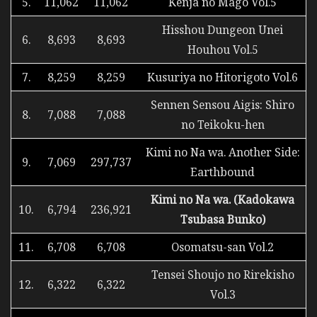
5.
11,062
11,062
Kenja no Mago Vol.5
Hisshou Dungeon Unei
6.
8,693
8,693
Houhou Vol.5
7.
8,259
8,259
Kusuriya no Hitorigoto Vol.6
Sennen Sensou Aigis: Shiro
8.
7,088
7,088
no Teikoku-hen
Kimi no Na wa. Another Side:
9.
7,069
297,737
Earthbound
Kimi no Na wa. (Kadokawa
10.
6,794
236,921
Tsubasa Bunko)
11.
6,708
6,708
Osomatsu-san Vol.2
Tensei Shoujo no Rirekisho
12.
6,322
6,322
Vol.3