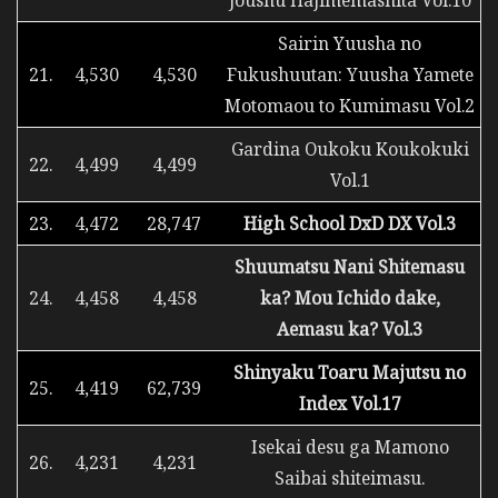
Joushu Hajimemashita Vol.10
Sairin Yuusha no
21.
4,530
4,530
Fukushuutan: Yuusha Yamete
Motomaou to Kumimasu Vol.2
Gardina Oukoku Koukokuki
22.
4,499
4,499
Vol.1
23.
4,472
28,747
High School DxD DX Vol.3
Shuumatsu Nani Shitemasu
24.
4,458
4,458
ka? Mou Ichido dake,
Aemasu ka? Vol.3
Shinyaku Toaru Majutsu no
25.
4,419
62,739
Index Vol.17
Isekai desu ga Mamono
26.
4,231
4,231
Saibai shiteimasu.