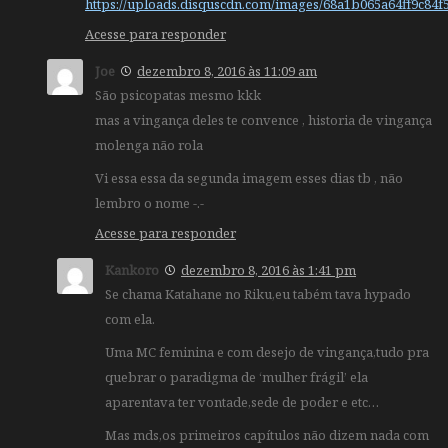
https://uploads.disquscdn.com/images/68a1b065a64ff9c84
Acesse para responder
Joe
dezembro 8, 2016 às 11:09 am
São psicopatas mesmo kkk
mas a vingança deles te convence , historia de vingança
molenga não rola
Vi essa essa da segunda imagem esses dias tb , não
lembro o nome -.-
Acesse para responder
Kankoro
dezembro 8, 2016 às 1:41 pm
Se chama Katahane no Riku,eu tabém tava hypado
com ela.
Uma MC feminina e com desejo de vingança,tudo pra
quebrar o paradigma de ‘mulher frágil’ ela
aparentava ter vontade,sede de poder e etc…
Mas mds,os primeiros capítulos não dizem nada com