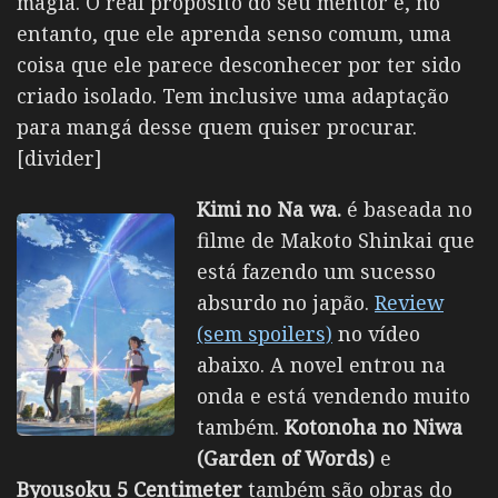
magia. O real proposito do seu mentor é, no
entanto, que ele aprenda senso comum, uma
coisa que ele parece desconhecer por ter sido
criado isolado. Tem inclusive uma adaptação
para mangá desse quem quiser procurar.
[divider]
Kimi no Na wa.
é baseada no
filme de Makoto Shinkai que
está fazendo um sucesso
absurdo no japão.
Review
(sem spoilers)
no vídeo
abaixo. A novel entrou na
onda e está vendendo muito
também.
Kotonoha no Niwa
(Garden of Words)
e
Byousoku 5 Centimeter
também são obras do