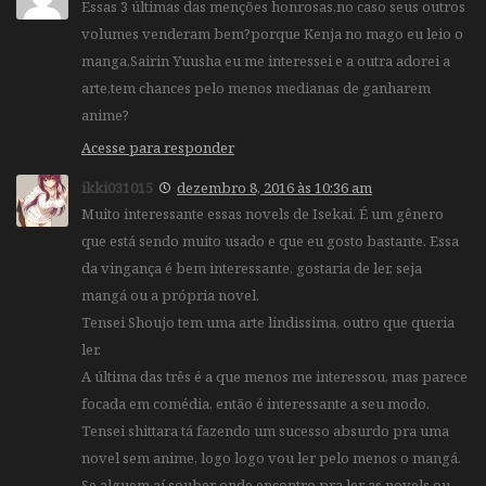
Essas 3 últimas das menções honrosas,no caso seus outros
volumes venderam bem?porque Kenja no mago eu leio o
manga,Sairin Yuusha eu me interessei e a outra adorei a
arte,tem chances pelo menos medianas de ganharem
anime?
Acesse para responder
ikki031015
dezembro 8, 2016 às 10:36 am
Muito interessante essas novels de Isekai. É um gênero
que está sendo muito usado e que eu gosto bastante. Essa
da vingança é bem interessante, gostaria de ler, seja
mangá ou a própria novel.
Tensei Shoujo tem uma arte lindissima, outro que queria
ler.
A última das três é a que menos me interessou, mas parece
focada em comédia, então é interessante a seu modo.
Tensei shittara tá fazendo um sucesso absurdo pra uma
novel sem anime, logo logo vou ler pelo menos o mangá.
Se alguem aí souber onde encontro pra ler as novels ou