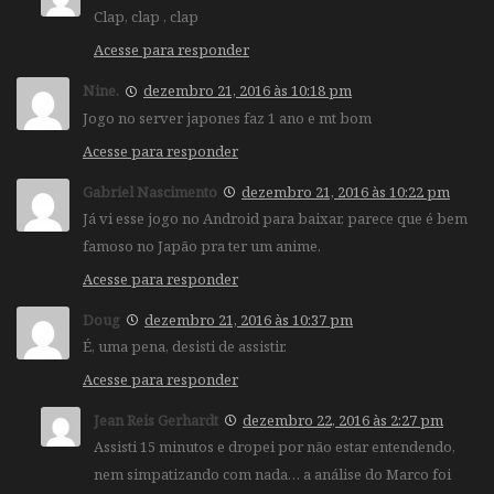
Clap, clap , clap
Acesse para responder
Nine.
dezembro 21, 2016 às 10:18 pm
Jogo no server japones faz 1 ano e mt bom
Acesse para responder
Gabriel Nascimento
dezembro 21, 2016 às 10:22 pm
Já vi esse jogo no Android para baixar, parece que é bem
famoso no Japão pra ter um anime.
Acesse para responder
Doug
dezembro 21, 2016 às 10:37 pm
É, uma pena, desisti de assistir.
Acesse para responder
Jean Reis Gerhardt
dezembro 22, 2016 às 2:27 pm
Assisti 15 minutos e dropei por não estar entendendo,
nem simpatizando com nada… a análise do Marco foi