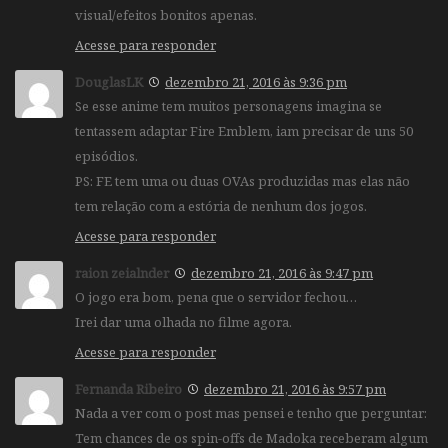
visual/efeitos bonitos apenas.
Acesse para responder
DouglasLK
dezembro 21, 2016 às 9:36 pm
Se esse anime tem muitos personagens imagina se
tentassem adaptar Fire Emblem, iam precisar de uns 50
episódios.
PS: FE tem uma ou duas OVAs produzidas mas elas não
tem relação com a estória de nenhum dos jogos.
Acesse para responder
raion zeialnder
dezembro 21, 2016 às 9:47 pm
O jogo era bom, pena que o servidor fechou…
Irei dar uma olhada no filme agora.
Acesse para responder
Fernanda Ribeiro
dezembro 21, 2016 às 9:57 pm
Nada a ver com o post mas pensei e tenho que perguntar:
Tem chances de os spin-offs de Madoka receberam algum