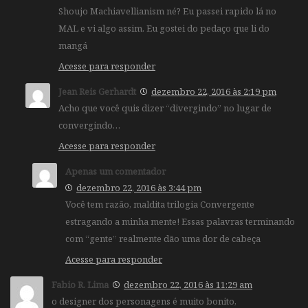
Shoujo Machiavellianism né? Eu passei rapido lá no
MAL e vi algo assim. Eu gostei do pedaço que li do
mangá
Acesse para responder
Jean Reis Gerhardt
dezembro 22, 2016 às 2:19 pm
Acho que você quis dizer “divergindo” no lugar de
convergindo…
Acesse para responder
Apenas um comentador
dezembro 22, 2016 às 3:44 pm
Você tem razão, maldita trilogia Convergente
estragando a minha mente! Essas palavras terminando
com “gente” realmente dão uma dor de cabeça
Acesse para responder
Fabio R. Lima
dezembro 22, 2016 às 11:29 am
o designer dos personagens é muito bonito,