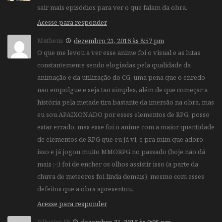
sair mais episódios para ver o que falam da obra.
Acesse para responder
Matheus
dezembro 21, 2016 às 8:57 pm
O que me levou a ver esse anime foi o visual e as lutas
constantemente sendo elogiadas pela qualidade da
animação e da utilização do CG, uma pena que o enredo
não empolgue e seja tão simples, além de que começar a
história pela metade tira bastante da imersão na obra, mas
eu sou APAIXONADO por esses elementos de RPG, posso
estar errado, mas esse foi o anime com a maior quantidade
de elementos de RPG que eu já vi, e pra mim que adoro
isso e já jogou muito MMORPG no passado (hoje não dá
mais ;-;) foi de encher os olhos assistir isso (a parte da
chuva de meteoros foi linda demais), mesmo com esses
defeitos que a obra apresentou.
Acesse para responder
Oliveira JR
dezembro 21, 2016 às 9:05 pm