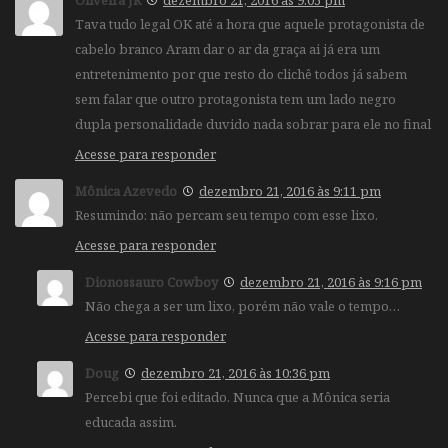
Tava tudo legal OK até a hora que aquele protagonista de
cabelo branco Aram dar o ar da graça ai já era um
entretenimento por que resto do clichê todos já sabem
sem falar que outro protagonista tem um lado negro
dupla personalidade duvido nada sobrar para ele no final
Acesse para responder
Mônica Azevedo
dezembro 21, 2016 às 9:11 pm
Resumindo: não percam seu tempo com esse lixo.
Acesse para responder
Dionossauro Cowboy
dezembro 21, 2016 às 9:16 pm
Não chega a ser um lixo, porém não vale o tempo…
Acesse para responder
Doug
dezembro 21, 2016 às 10:36 pm
Percebi que foi editado. Nunca que a Mônica seria
educada assim.