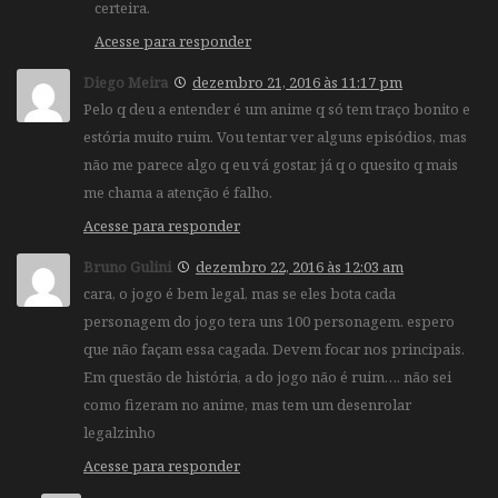
certeira.
Acesse para responder
Diego Meira
dezembro 21, 2016 às 11:17 pm
Pelo q deu a entender é um anime q só tem traço bonito e
estória muito ruim. Vou tentar ver alguns episódios, mas
não me parece algo q eu vá gostar, já q o quesito q mais
me chama a atenção é falho.
Acesse para responder
Bruno Gulini
dezembro 22, 2016 às 12:03 am
cara, o jogo é bem legal, mas se eles bota cada
personagem do jogo tera uns 100 personagem. espero
que não façam essa cagada. Devem focar nos principais.
Em questão de história, a do jogo não é ruim…. não sei
como fizeram no anime, mas tem um desenrolar
legalzinho
Acesse para responder