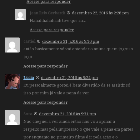
Acesse para responder
Jean Reis Gerhardt
dezembro 22, 2016 às 2:28 pm
Hahahhahahaah tive que rir…
Acesse para responder
castiel
dezembro 21, 2016 às 9:16 pm
então basicamente só vai entender o anime quem jogou o
jogo
Acesse para responder
Lucio
dezembro 21, 2016 às 9:24 pm
Eu pessoalmente gostei é bem divertido de se assistir só
isso por mim já vale a pena de ver.
Acesse para responder
Sora
dezembro 21, 2016 às 9:31 pm
Não cheguei a ver ainda então não vou opinar a
respeito,mas pela impressão o que vale a pena em partes
por enquanto no primeiro filme é ir pela ação e o