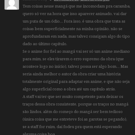
Tem coisas nesse mangá que me incomodam pra caramba,
quero só ver na hora que isso aparecer animado, vai dar
um puta de um ódio… Fora isso, é uma obra que trata as
coisas bem superficialmente na minha opinião, não se
aprofundaram em nada, mas talvez consigam algo do tipo
dado ao último capítulo.
Se o anime for fiel ao mangá vai ser só um anime mediano
para mim, se eles tirarem o erro supremo da obra (que
acontece logo no início), talvez possa ser algo bom… Mas
seria ainda melhor o autor da obra criar uma história
totalmente original para adaptar em anime, e que não seja
algo superficial como a obra até um capítulo atrás.
A staff vai ter que ser muito competente para deixar os
traços dessa obra consistente, porque os traços no mangá
são lindos, além do começo do mangá ser bem tedioso
(única coisa que me entreteve foi as garotas se pegando),
se a staff for ruim, daí fodeu pra quem está esperando
alguma coisa boa.