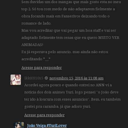
Sem duvidas um dos mangas que mais gosto esta no meu
top 2. Só tou com medo de não adaptarem fielmente a
obra focando mais em Fanserivce deixando todo o
romance de lado.
Mas vou acreditar que vai pegar um boa staff e vai ser
adaptado fielmente tem cenas que eu quero MUITO VER
ANIMADAS!
Eu já esperava pelo anuncio, mas ainda não estou
acreditando *__*
Acesse para responder
ikki031015
novembro 15, 2016 às 11:08 am
Acordei agora pouco e quando entrei no ANN vi a
noticia dos dois animes Yuri, logo pensei “o João deve
ter ido à loucura com esses anuncios”. Bem, eu também
gostei pra caramba, já que adoro yuri.
Acesse para responder
João Veiga #YuriLover