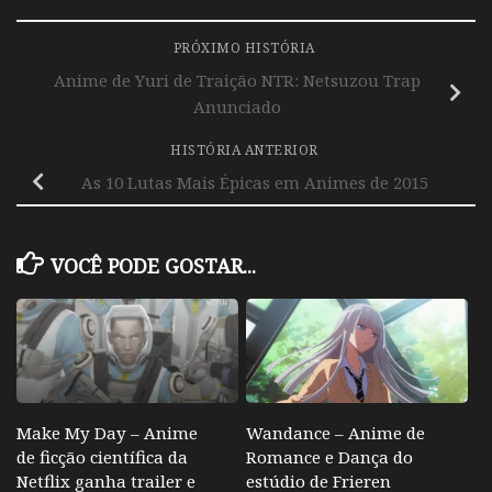
PRÓXIMO HISTÓRIA
Anime de Yuri de Traição NTR: Netsuzou Trap
Anunciado
HISTÓRIA ANTERIOR
As 10 Lutas Mais Épicas em Animes de 2015
VOCÊ PODE GOSTAR...
Make My Day – Anime
Wandance – Anime de
de ficção científica da
Romance e Dança do
Netflix ganha trailer e
estúdio de Frieren