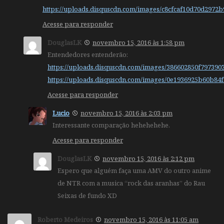
https://uploads.disquscdn.com/images/c8cfcaf10d70d297
Acesse para responder
DouglasLK
novembro 15, 2016 às 1:58 pm
Entendedores entenderão:
https://uploads.disquscdn.com/images/386602850f79739
https://uploads.disquscdn.com/images/0e1936925b60b8
Acesse para responder
Lucio
novembro 15, 2016 às 2:03 pm
Interessante comparação hehehehehe.
Acesse para responder
DouglasLK
novembro 15, 2016 às 2:12 pm
Espero que alguém faça uma AMV do outro anime
de NTR com a musica “rock das aranhas” do Rau
Seixas de fundo XD
Roberto Medeiros
novembro 15, 2016 às 11:05 am