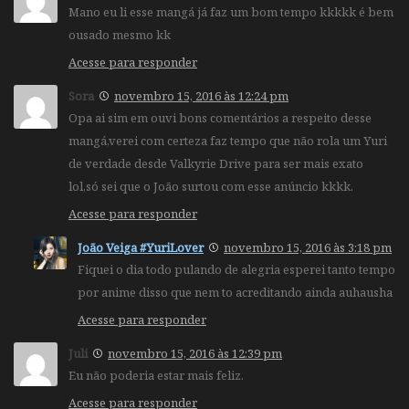
Mano eu li esse mangá já faz um bom tempo kkkkk é bem
ousado mesmo kk
Acesse para responder
Sora
novembro 15, 2016 às 12:24 pm
Opa ai sim em ouvi bons comentários a respeito desse
mangá,verei com certeza faz tempo que não rola um Yuri
de verdade desde Valkyrie Drive para ser mais exato
lol,só sei que o João surtou com esse anúncio kkkk.
Acesse para responder
João Veiga #YuriLover
novembro 15, 2016 às 3:18 pm
Fiquei o dia todo pulando de alegria esperei tanto tempo
por anime disso que nem to acreditando ainda auhausha
Acesse para responder
Juli
novembro 15, 2016 às 12:39 pm
Eu não poderia estar mais feliz.
Acesse para responder