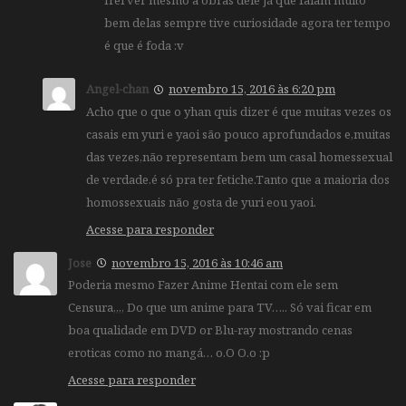
Irei ver mesmo a obras dele já que falam muito
bem delas sempre tive curiosidade agora ter tempo
é que é foda :v
Angel-chan
novembro 15, 2016 às 6:20 pm
Acho que o que o yhan quis dizer é que muitas vezes os
casais em yuri e yaoi são pouco aprofundados e,muitas
das vezes,não representam bem um casal homessexual
de verdade.é só pra ter fetiche.Tanto que a maioria dos
homossexuais não gosta de yuri eou yaoi.
Acesse para responder
Jose
novembro 15, 2016 às 10:46 am
Poderia mesmo Fazer Anime Hentai com ele sem
Censura,,,, Do que um anime para TV….. Só vai ficar em
boa qualidade em DVD or Blu-ray mostrando cenas
eroticas como no mangá… o.O O.o :p
Acesse para responder