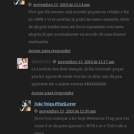
novembro 15, 2016 às 11:14 am
Pior que fui mesmo mal acordei peguei no celular e fui
no ANN e vi as noticias já pulei da cama cantando cheio
de alegria minha irma até ficou espantada com tanta
alegria já que normalmente eu acordo de mau humor
aushuasha
Acesse para responder
ikki031015
novembro 15, 2016 às 11:17 am
Li a noticia dos dois mangás, já fui correndo pegar
pra ler. Agora de tarde vou ler os dois, não dá pra
aguentar até o anime estrear kkkkkkkkk
Acesse para responder
João Veiga #YuriLover
novembro 15, 2016 às 11:30 am
Já eu vou começar a ler hoje Netsuzou Trap pra ver
como é se da para ignorar o NTR e se o Yuri vale a
pena.