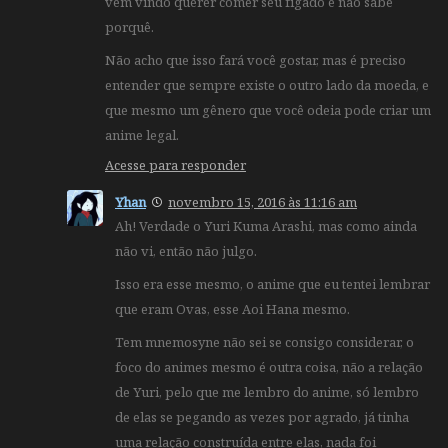
vem vindo querer comer seu fígado e não sabe
porquê.
Não acho que isso fará você gostar, mas é preciso
entender que sempre existe o outro lado da moeda, e
que mesmo um gênero que você odeia pode criar um
anime legal.
Acesse para responder
Yhan
novembro 15, 2016 às 11:16 am
Ah! Verdade o Yuri Kuma Arashi, mas como ainda
não vi, então não julgo.
Isso era esse mesmo, o anime que eu tentei lembrar
que eram Ovas, esse Aoi Hana mesmo.
Tem mnemosyne não sei se consigo considerar, o
foco do animes mesmo é outra coisa, não a relação
de Yuri, pelo que me lembro do anime, só lembro
de elas se pegando as vezes por agrado, já tinha
uma relação construída entre elas, nada foi