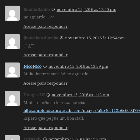
Ronnie Salum
novembro 15, 2016 às 12:50 pm
no aguardo… ^^
Acesse para responder
jhonathan duenha
novembro 15, 2016 às 12:54 pm
( ͡° ͜ʖ ͡°)
Acesse para responder
NicoNico
novembro 15, 2016 às 12:59 pm
Muito interessante. Só no aguardo…
Acesse para responder
DouglasLK
novembro 15, 2016 às 1:12 pm
Minha reação ao ler essa noticia:
https://uploads.disquscdn.com/images/a9b46e112b6c660d7
Espero que pegue um boa staff.
Acesse para responder
Lukas sb.
novembro 15, 2016 às 1:13 pm