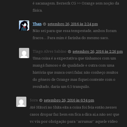
é sacanagem. Berserk CG >> Orange sem noção da
física.
Yhan
setembro 26, 2016 às 2:24 pm
Não sei para que essa tempestade, ambos foram
fracos… Para mim é farinha do mesmo saco.
Tiago Alves Sabino
setembro 26, 2016 às 2:26 pm
Uma coisa é a expectativa que tínhamos com um
mangá famoso e de qualidade e outra com uma
história que nunca ouvi falar, não conheço muitos
do gênero de Orange mas fiquei contente com o
resultado, daria um 6.5 tranquilo.
Sora
setembro 26, 2016 às 6:34 pm
Até Hitori no Shita eita a coisa foi feia então,nesses
casos dropar faz bem em fica a dica ai,a não ser que
vc viu por obrigação para ”arrumar” aquele vídeo