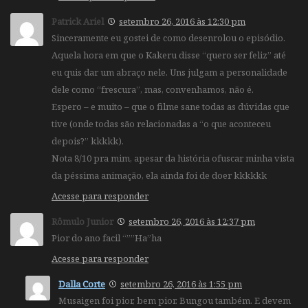
Patrick Ariel
setembro 26, 2016 às 12:30 pm
Sinceramente eu gostei de como desenrolou o episódio.
Aquela hora em que o Kakeru disse “quero ser feliz” até
eu quis dar um abraço nele. Uns julgam a personalidade
dele como “frescura”, mas, convenhamos, não é.
Espero – e muito – que o filme sane todas as dúvidas que
tive (onde todas são relacionadas a “o que aconteceu
depois?” kkkkk).
Nota 8/10 pra mim, apesar da história ofuscar minha vista
da péssima animação, ela ainda foi de doer kkkkkk
Acesse para responder
Rômulo Junior
setembro 26, 2016 às 12:37 pm
Pior do ano facil “””Ha”ha
Acesse para responder
Dalla Corte
setembro 26, 2016 às 1:55 pm
Musaigen foi pior, bem pior. Bungou também. E devem