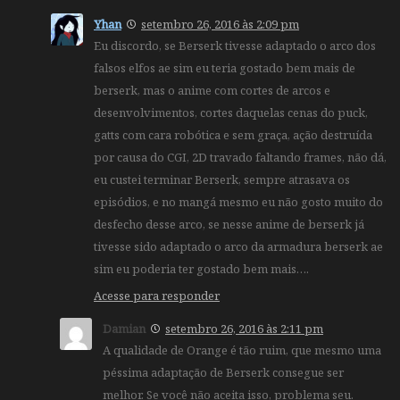
Yhan
setembro 26, 2016 às 2:09 pm
Eu discordo, se Berserk tivesse adaptado o arco dos
falsos elfos ae sim eu teria gostado bem mais de
berserk, mas o anime com cortes de arcos e
desenvolvimentos, cortes daquelas cenas do puck,
gatts com cara robótica e sem graça, ação destruída
por causa do CGI, 2D travado faltando frames, não dá,
eu custei terminar Berserk, sempre atrasava os
episódios, e no mangá mesmo eu não gosto muito do
desfecho desse arco, se nesse anime de berserk já
tivesse sido adaptado o arco da armadura berserk ae
sim eu poderia ter gostado bem mais….
Acesse para responder
Damian
setembro 26, 2016 às 2:11 pm
A qualidade de Orange é tão ruim, que mesmo uma
péssima adaptação de Berserk consegue ser
melhor. Se você não aceita isso, problema seu.