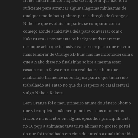
frente ainda mais com aquela OST, apesar que não foi o
suficiente para arrancar alguma lagrima minha,mas de
qualquer modo bato palmas para a direção de Orange,a
Naho até que evoluiu em partes se comparar com o
começo aonde a iniciativa dela para conversar com o
Kakeru era -1,novamente os backgrounds merecem
destaque acho que inclusive vai ser o aspecto que eu vou
mais lembrar de Orange xD,hum não me incomodei com o
que a Naho disse no finalzinho sobre a mesma estar
casada com o Suwa em outra realidade,se bem que
analisando friamente soou ilógico para o que tinha sido
trabalhado até então no que diz respeito ao casal central
vulgo Naho e Kakeru.
Bem Orange foi o meu primeiro anime do gênero Shoujo
que vi completo e não arrependi,teve seus momentos
fracos e meio lentos em alguns episódios principalmente
no 10 pqp a animação tava triste ali,mas no grosso gostei
do que foi trabalhado em cima do enredo a qual tinha sido