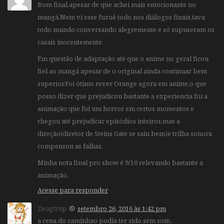
Bom final,apesar de que achei mais emocionante no
mangá.Nem vi esse fuzuê todo nos diálogos finais,tava
todo mundo conversando alegremente e só supuseram os
casais inocentemente.
Em questão de adaptação até que o anime no geral ficou
fiel ao mangá apesar de o original ainda continuar bem
superior.Foi ótimo rever Orange agora em anime,o que
posso dizer que prejudicou bastante a experiencia foi a
animação que foi um horror em certos momentos e
chegou até prejudicar episódios inteiros,mas a
direção(diretor de Steins Gate se saiu bem)e trilha sonora
compensou as falhas.
Minha nota final pro show é 9/10 relevando bastante a
animação.
Acesse para responder
Zeugtrup
setembro 26, 2016 às 1:42 pm
a cena do caminhao podia ter sido sem som..