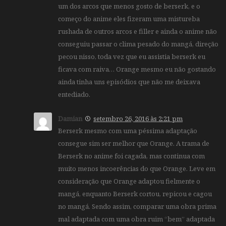
um dos arcos que menos gosto de berserk, e o
começo do anime eles fizeram uma mistureba
rushada de outros arcos e filler e ainda o anime não
conseguiu passar o clima pesado do mangá, direção
pecou nisso, toda vez que eu assistia berserk eu
ficava com raiva… Orange mesmo eu não gostando
ainda tinha uns episódios que não me deixava
entediado.
Damian
setembro 26, 2016 às 2:21 pm
Berserk mesmo com uma péssima adaptação
consegue sim ser melhor que Orange. A trama de
Berserk no anime foi cagada, mas continua com
muito menos incoerências do que Orange. Leve em
consideração que Orange adaptou fielmente o
mangá, enquanto Berserk cortou, repicou e cagou
no mangá. Sendo assim, comparar uma obra prima
mal adaptada com uma obra ruim “bem” adaptada