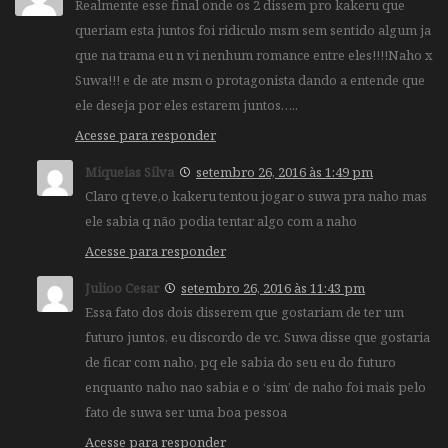
Realmente esse final onde os 2 dissem pro kakeru que
queriam esta juntos foi ridiculo msm sem sentido algum ja
que na trama eu n vi nenhum romance entre eles!!!!Naho x
Suwa!!! e de ate msm o protagonista dando a entende que
ele deseja por eles estarem juntos…..
Acesse para responder
Miqueias Silva
setembro 26, 2016 às 1:49 pm
Claro q teve,o kakeru tentou jogar o suwa pra naho mas
ele sabia q não podia tentar algo com a naho
Acesse para responder
Julioo Cesar
setembro 26, 2016 às 11:43 pm
Essa fato dos dois disserem que gostariam de ter um
futuro juntos, eu discordo de vc. Suwa disse que gostaria
de ficar com naho, pq ele sabia do seu eu do futuro
enquanto naho nao sabia e o ‘sim’ de naho foi mais pelo
fato de suwa ser uma boa pessoa
Acesse para responder