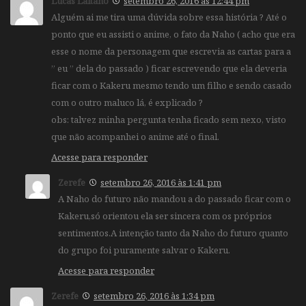
Lucas Laitano
setembro 26, 2016 às 12:44 pm
Alguém ai me tira uma dúvida sobre essa história ? Até o
ponto que eu assisti o anime, o fato da Naho ( acho que era
esse o nome da personagem que escrevia as cartas para a
” eu ” dela do passado ) ficar escrevendo que ela deveria
ficar com o Kakeru mesmo tendo um filho e sendo casado
com o outro maluco lá, é explicado ?
obs: talvez minha pergunta tenha ficado sem nexo, visto
que não acompanhei o anime até o final.
Acesse para responder
Zerefe
setembro 26, 2016 às 1:41 pm
A Naho do futuro não mandou a do passado ficar com o
Kakeru,só orientou ela ser sincera com os próprios
sentimentos.A intenção tanto da Naho do futuro quanto
do grupo foi puramente salvar o Kakeru.
Acesse para responder
Zerefe
setembro 26, 2016 às 1:34 pm