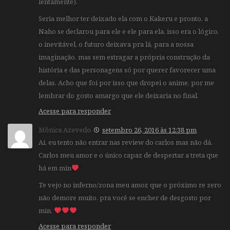
lentamente).
Seria melhor ter deixado ela com o Kakeru e pronto, a
Naho se declarou para ele e ele para ela, isso era o lógico,
o inevitável, o futuro deixava pra lá, para a nossa
imaginação, mas sem estragar a própria construção da
história e das personagens só por querer favorecer uma
delas. Acho que foi por isso que dropei o anime, por me
lembrar do gosto amargo que ele deixaria no final.
Acesse para responder
Mônica Azevedo
setembro 26, 2016 às 12:38 pm
Ai, eu tento não entrar nas review do carlos mas não dá,
Carlos meu amor e o único capaz de despertar a treta que
há em min
Te vejo no inferno/zona meu amor, que o próximo re zero
não demore muito, pra você se encher de desgosto por
min.
Acesse para responder