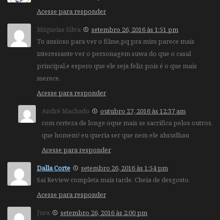
Acesse para responder
Miqueias Silva
setembro 26, 2016 às 1:51 pm
To ansioso para ver o filme,pq pra mim parece mais
interessante ver o personagem suwa do que o casal
principal,e espero que ele seja feliz pois é o que mais
merece.
Acesse para responder
André Machado
outubro 27, 2016 às 12:37 am
com certeza de longe oque mais se sacrifica pelos outros,
que homem! eu queria ser que nem ele ahsudhau
Acesse para responder
Dalla Corte
setembro 26, 2016 às 1:54 pm
Sai Review completa mais tarde. Cheia de desgosto.
Acesse para responder
Jura
setembro 26, 2016 às 2:00 pm