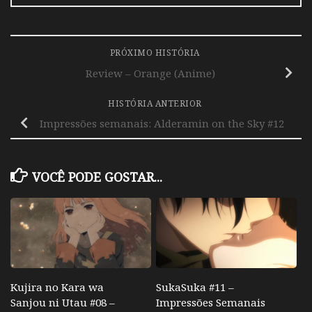
PRÓXIMO HISTÓRIA
Review – Orange (Anime)
HISTÓRIA ANTERIOR
Impressões semanais: Alderamin on the Sky #12
VOCÊ PODE GOSTAR...
Kujira no Kara wa
SukaSuka #11 –
Sanjou ni Utau #08 –
Impressões Semanais