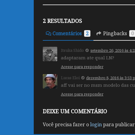
2 RESULTADOS
Comentários
2
Pingbacks
0
Itsuka Shido
setembro 26, 2016 às 4:
adaptaram ate qual LN?
Acesse para responder
Lucas Eloi
dezembro 8, 2016 às 3:53
aff vai ser no msm modelo das cu
Acesse para responder
DEIXE UM COMENTÁRIO
Você precisa fazer o
login
para publicar