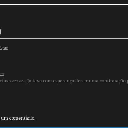
28 pm
 pm
rtas zzzzzz… Ja tava com esperança de ser uma continuação p
 um comentário.