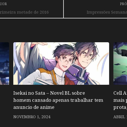
RIOR
PRÓ
primeira metade de 2016
Impressões Semanai
Isekai no Sata – Novel BL sobre
Cell 
homem cansado apenas trabalhar tem
mais 
anuncio de anime
prota
NOVEMBRO 1, 2024
ABRIL 