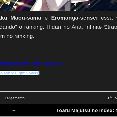
aku Maou-sama
e
Eromanga-sensei
essa 
ando” o ranking. Hidan no Aria, Infinite Stra
m no ranking.
 Novels (Abril 28 – Maio 4)
vo sobre Light Novels
)
Lançamento
Título
–
Toaru Majutsu no Index: