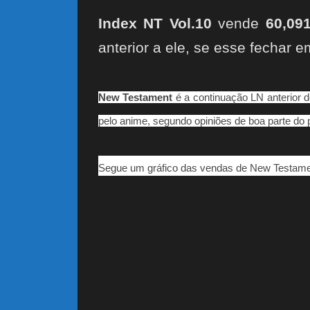
Index NT Vol.10
vende
60,09
anterior a ele, se esse fechar 
New Testament
é a continuação LN anterior d
pelo anime, segundo opiniões de boa parte do 
Segue um gráfico das vendas de New Testame