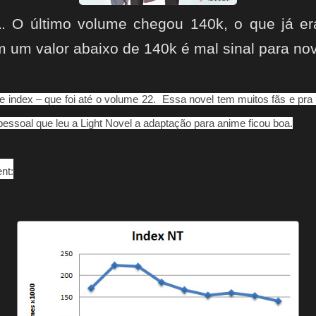
1
. O último volume chegou 140k, o que já 
em um valor abaixo de 140k é mal sinal para nov
e index – que foi até o volume 22.
Essa novel tem muitos fãs e pra
pessoal que leu a Light Novel a adaptação para anime ficou boa.
nt: