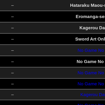
–
Hataraku Maou-
–
Eromanga-sen
–
Kagerou Da
–
Sword Art Onl
–
No Game No L
–
No Game No L
–
No Game No L
–
No Game No L
–
Kagerou Da