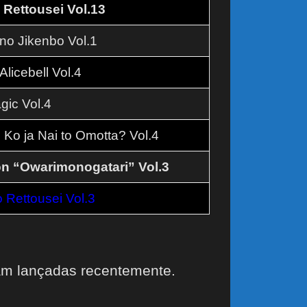
Rettousei Vol.13
no Jikenbo Vol.1
licebell Vol.4
gic Vol.4
o ja Nai to Omotta? Vol.4
on “Owarimonogatari” Vol.3
Rettousei Vol.3
am lançadas recentemente.