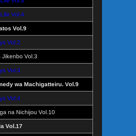
ife Vol.5
ife Vol.4
ratos Vol.9
ys Vol.2
n Jikenbo Vol.3
ys Vol.3
edy wa Machigatteiru. Vol.9
ys Vol.4
a na Nichijou Vol.10
a Vol.17