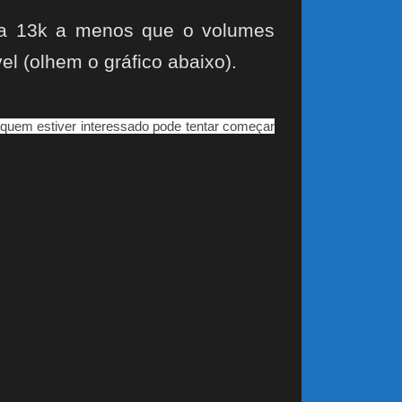
era 13k a menos que o volumes
el (olhem o gráfico abaixo).
 quem estiver interessado pode tentar começar