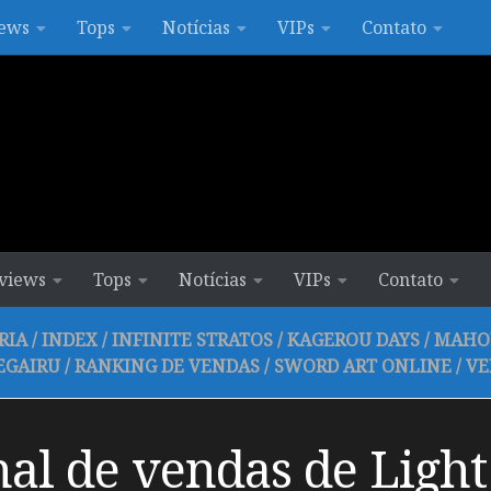
ews
Tops
Notícias
VIPs
Contato
views
Tops
Notícias
VIPs
Contato
RIA
/
INDEX
/
INFINITE STRATOS
/
KAGEROU DAYS
/
MAHO
EGAIRU
/
RANKING DE VENDAS
/
SWORD ART ONLINE
/
VE
al de vendas de Light