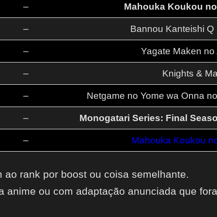
–
Mahouka Koukou no 
–
Bannou Kanteishi Q 
–
Yagate Maken no A
–
Knights & Ma
–
Netgame no Yome wa Onna no K
–
Monogatari Series: Final Seas
–
Mahouka Koukou no 
 ao rank por boost ou coisa semelhante.
a anime ou com adaptação anunciada que for