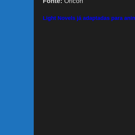
Fonte:
Oricon
Light Novels já adaptadas para ani