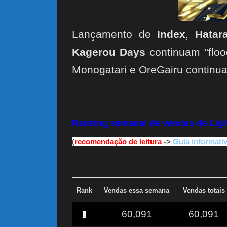
Lançamento de
Index
,
Hatar
Kagerou Days
continuam “flood
Monogatari e OreGairu continua
Ranking semanal de vendas de Light
(
recomendação de leitura
->
Guia informati
Rank
Vendas essa semana
Vendas totais
60,091
60,091
1