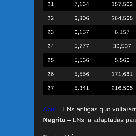
21
7,164
157,503
22
6,806
264,565
23
6,157
6,157
24
5,777
30,587
25
5,566
5,566
26
5,556
171,681
27
5,341
216,505
Azul
– LNs antigas que voltaram
Negrito
– LNs já adaptadas par