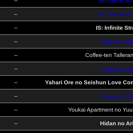
–
No Game No L
–
No Game No L
–
IS: Infinite St
–
Kagerou Da
–
Coffee-ten Tallera
–
Kagerou Da
–
Yahari Ore no Seishun Love Com
–
Kagerou Da
–
Youkai Apartment no Yuug
–
Hidan no Ari