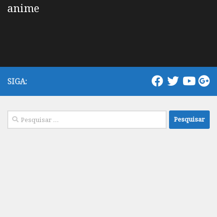
anime
SIGA:
Pesquisar
por: