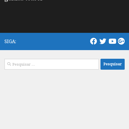
SIGA:
Pesquisar
por: