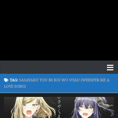
TAG:
SASAYAKU YOU NI KOI WO UTAU (WHISPER ME A
LOVE SONG)