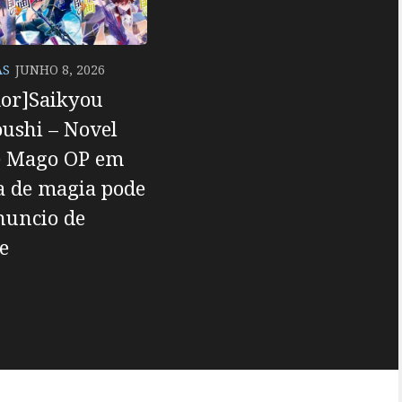
AS
JUNHO 8, 2026
or]Saikyou
ushi – Novel
e Mago OP em
a de magia pode
nuncio de
e