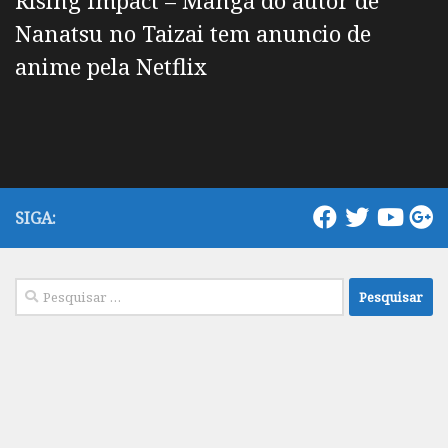
Rising Impact – Mangá do autor de
Nanatsu no Taizai tem anuncio de
anime pela Netflix
SIGA:
Pesquisar
por: