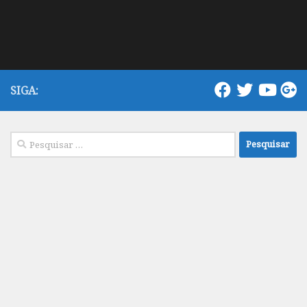
SIGA:
Pesquisar
por: