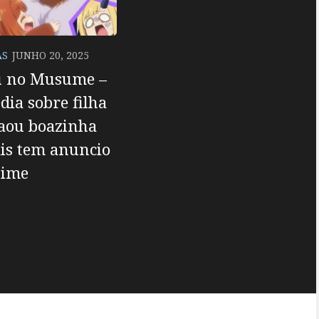
AS
JUNHO 20, 2025
 no Musume –
ia sobre filha
aou boazinha
is tem anuncio
nime