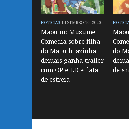
NOTÍCIAS
DEZEMBRO 10, 2025
NOTÍCI
Maou no Musume –
Maou
Comédia sobre filha
Coméd
do Maou boazinha
do M
demais ganha trailer
dema
com OP e ED e data
de a
de estreia