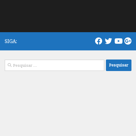
SIGA:
Pesquisar
por: