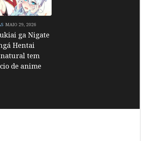
AS
MAIO 29, 2026
ukiai ga Nigate
ngá Hentai
enatural tem
cio de anime