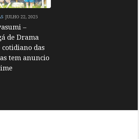
AS
JULHO 22, 2025
yasumi –
á de Drama
 cotidiano das
oas tem anuncio
nime