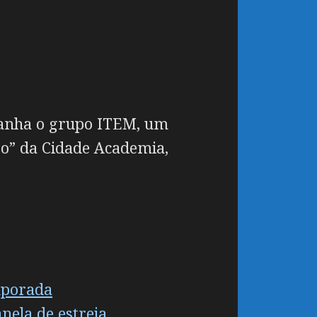
mpanha o grupo ITEM, um
ro” da Cidade Academia,
mporada
nela de estreia