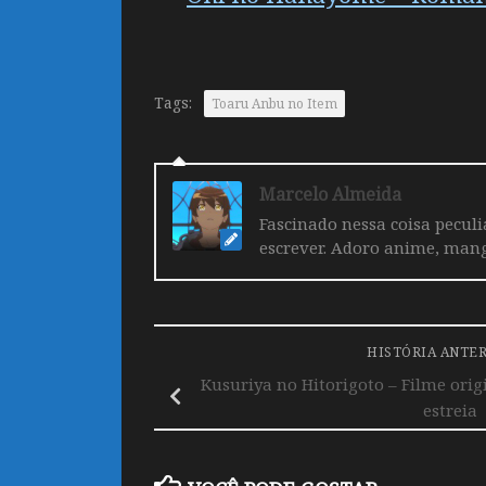
Tags:
Toaru Anbu no Item
Marcelo Almeida
Fascinado nessa coisa pecul
escrever. Adoro anime, mang
HISTÓRIA ANTE
Kusuriya no Hitorigoto – Filme origi
estreia