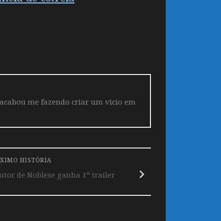
 acabou me fazendo criar um vicio em
XIMO HISTÓRIA
tor de Noblese ganha 1º trailer