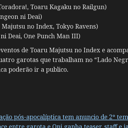
Toradora!, Toaru Kagaku no Railgun)
ngeon ni Deai)
u Majutsu no Index, Tokyo Ravens)
 ni Deai, One Punch Man III)
s eventos de Toaru Majutsu no Index e aco
quatro garotas que trabalham no “Lado Neg
a poderão ir a publico.
 ação pós-apocalíptica tem anuncio de 2º te
entre garota e Oni ganha teaser, staff e ja