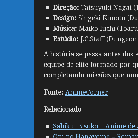
Direção:
Tatsuyuki Nagai (
Design:
Shigeki Kimoto (Du
Música:
Maiko Iuchi (Toar
Estúdio:
J.C.Staff (Dungeon
A história se passa antes do
equipe de elite formado por 
completando missões que nunc
Fonte:
AnimeCorner
Relacionado
Sabikui Bisuko – Anime de
Oni no Hanayome – Romance 