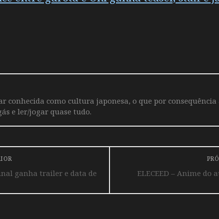
iar conhecida como cultura japonesa, o que por consequência
ás e ler/jogar quase tudo.
RIOR
PRÓ
nal ganha trailer e data de
ELECEED – Anime do au