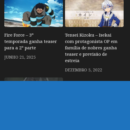
Fire Force – 3º
Tensei Kizoku – Isekai
temporada ganha teaser
com protagonista OP em
para a 2º parte
família de nobres ganha
teaser e previsão de
JUNHO 21, 2025
estreia
DEZEMBRO 5, 2022
Kuroshitsuji – 2º parte
da 4º temporada ganha
trailer e data de estreiaq