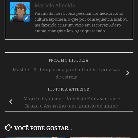
Marcelo Almeida
Fascinado nessa coisa peculiar conhecida como
cultura japonesa, o que por consequência acabou
me fazendo criar um vicio em escrever. Adoro
anime, mangás e ler/jogar quase tudo.
PRÓXIMO HISTÓRIA
Mashle – 3º temporada ganha trailer e previsão
de estreia
HISTÓRIA ANTERIOR
Majo to Ryouken – Novel de Fantasia sobre
Bruxa e Assassino tem anuncio de anime
VOCÊ PODE GOSTAR...