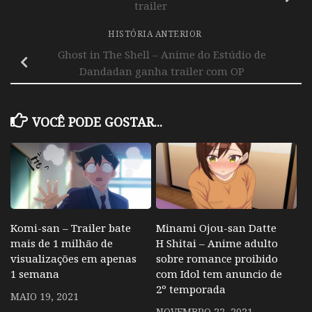
trailer
HISTÓRIA ANTERIOR
Ghost in The Shell – Anime do Estúdio de
Dandadan ganha trailer com OP
VOCÊ PODE GOSTAR...
Komi-san – Trailer bate
Minami Ojou-san Datte
mais de 1 milhão de
H Shitai – Anime adulto
visualizações em apenas
sobre romance proibido
1 semana
com Idol tem anuncio de
2º temporada
MAIO 19, 2021
NOVEMBRO 22, 2021