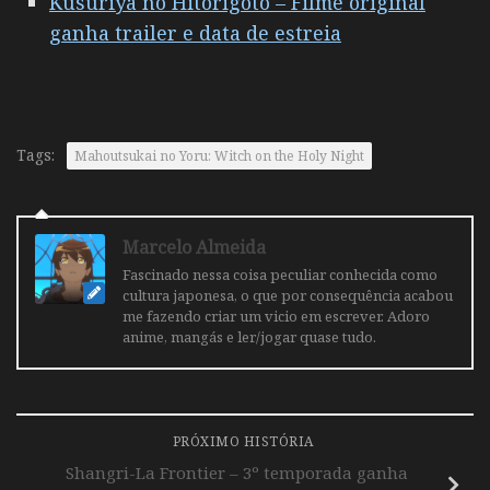
Kusuriya no Hitorigoto – Filme original
ganha trailer e data de estreia
Tags:
Mahoutsukai no Yoru: Witch on the Holy Night
Marcelo Almeida
Fascinado nessa coisa peculiar conhecida como
cultura japonesa, o que por consequência acabou
me fazendo criar um vicio em escrever. Adoro
anime, mangás e ler/jogar quase tudo.
PRÓXIMO HISTÓRIA
Shangri-La Frontier – 3º temporada ganha